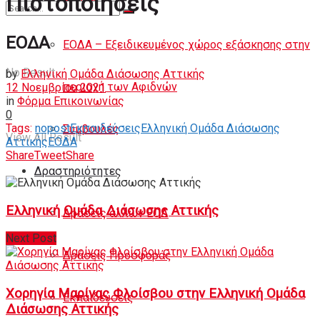
Πιστοποιήσεις
Άρθρα
ΕΟΔΑ
ΕΟΔΑ – Εξειδικευμένος χώρος εξάσκησης στην
No Result
by
Ελληνική Ομάδα Διάσωσης Αττικής
περιοχή των Αφιδνών
12 Νοεμβρίου 2021
in
Φόρμα Επικοινωνίας
0
Tags:
nopost
Εκπαιδεύσεις
Ελληνική Ομάδα Διάσωσης
Συμβουλές
View All Result
Αττικής
ΕΟΔΑ
Share
Tweet
Share
Δραστηριότητες
Ελληνική Ομάδα Διάσωσης Αττικής
Δράσεις άλλων ΕΟΔ
Next Post
Δράσεις Προσφοράς
Χορηγία Μαρίνας Φλοίσβου στην Ελληνική Ομάδα
Εκπαιδεύσεις
Διάσωσης Αττικής