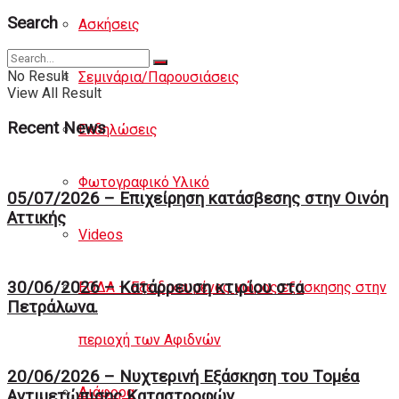
Search
Ασκήσεις
No Result
Σεμινάρια/Παρουσιάσεις
View All Result
Recent News
Εκδηλώσεις
Φωτογραφικό Υλικό
05/07/2026 – Επιχείρηση κατάσβεσης στην Οινόη
Αττικής
Videos
30/06/2026 – Κατάρρευση κτιρίου στα
ΕΟΔΑ – Εξειδικευμένος χώρος εξάσκησης στην
Πετράλωνα.
περιοχή των Αφιδνών
20/06/2026 – Νυχτερινή Eξάσκηση του Tομέα
Διάφορα
Αντιμετώπισης Καταστροφών