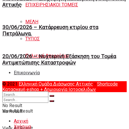
Αττικής
ΕΠΙΧΕΙΡΗΣΙΑΚΟΙ ΤΟΜΕΙΣ
ΜΕΛΗ
30/06/2026 – Κατάρρευση κτιρίου στα
Πετράλωνα.
ΤΥΠΟΣ
Πολιτική Απορρήτου
20/06/2026 – Νυχτερινή Eξάσκηση του Tομέα
Αντιμετώπισης Καταστροφών
Eπικοινωνία
© 2021
Ελληνική Ομάδα Διάσωσης Αττικής
-
Shortcode
Κατασκευή eshop
+ Δημιουργία Ιστοσελιδων
No Result
View All Result
No Result
Αρχική
Χρήσιμα
View All Result