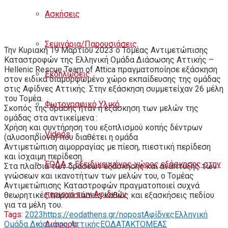
Ασκήσεις
Σεμινάρια/Παρουσιάσεις
Την Κυριακή 19 Μαρτίου 2023 ο Τομέας Αντιμετώπισης
Καταστροφών της Ελληνική Ομάδα Διάσωσης Αττικής –
Hellenic Rescue Team of Attica πραγματοποίησε εξάσκηση
Εκδηλώσεις
στον ειδικά διαμορφωμένο χώρο εκπαίδευσης της ομάδας
στις Αφίδνες Αττικής. Στην εξάσκηση συμμετείχαν 26 μέλη
του Τομέα.
Φωτογραφικό Υλικό
Σκοπός της δράσης ήταν η εξάσκηση των μελών της
ομάδας στα αντικείμενα :
Χρήση και συντήρηση του εξοπλισμού κοπής δέντρων
Videos
(αλυσοπρίονα) που διαθέτει η ομάδα
Aντιμετώπιση αιμορραγίας με πίεση, πιεστική περίδεση
και ίσχαιμη περίδεση.
ΕΟΔΑ – Εξειδικευμένος χώρος εξάσκησης στην
Στα πλαίσια των δράσεων εξάσκησης και ανάπτυξης των
γνώσεων και ικανοτήτων των μελών του, ο Τομέας
Αντιμετώπισης Καταστροφών πραγματοποιεί συχνά
περιοχή των Αφιδνών
θεωρητικές παρουσιάσεις καθώς και εξασκήσεις πεδίου
για τα μέλη του.
Tags:
2023
https://eodathens.gr/
nopost
Αφίδνες
Ελληνική
Ομάδα Διάσωσης Αττικής
ΕΟΔΑ
ΤΑΚ
ΤΟΜΕΑΣ
Διάφορα