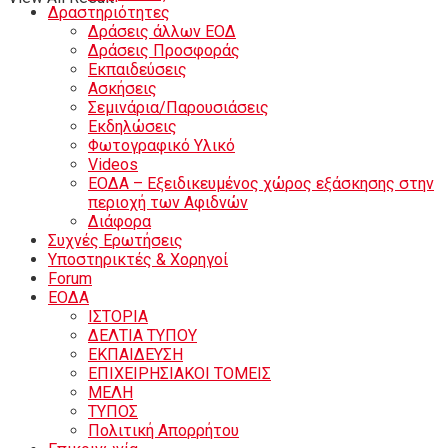
Δραστηριότητες
Δράσεις άλλων ΕΟΔ
Δράσεις Προσφοράς
Εκπαιδεύσεις
Ασκήσεις
Σεμινάρια/Παρουσιάσεις
Εκδηλώσεις
Φωτογραφικό Υλικό
Videos
ΕΟΔΑ – Εξειδικευμένος χώρος εξάσκησης στην
περιοχή των Αφιδνών
Διάφορα
Συχνές Ερωτήσεις
Υποστηρικτές & Χορηγοί
Forum
ΕΟΔA
ΙΣΤΟΡΙΑ
ΔΕΛΤΙΑ ΤΥΠΟΥ
ΕΚΠΑΙΔΕΥΣΗ
ΕΠΙΧΕΙΡΗΣΙΑΚΟΙ ΤΟΜΕΙΣ
ΜΕΛΗ
ΤΥΠΟΣ
Πολιτική Απορρήτου