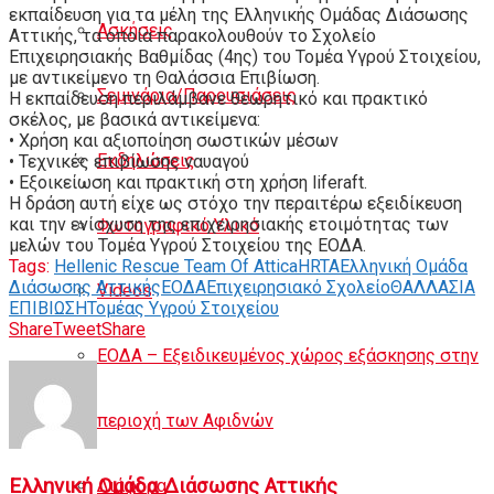
εκπαίδευση για τα μέλη της Ελληνικής Ομάδας Διάσωσης
Ασκήσεις
Αττικής, τα οποία παρακολουθούν το Σχολείο
Επιχειρησιακής Βαθμίδας (4ης) του Τομέα Υγρού Στοιχείου,
με αντικείμενο τη Θαλάσσια Επιβίωση.
Σεμινάρια/Παρουσιάσεις
Η εκπαίδευση περιλάμβανε θεωρητικό και πρακτικό
σκέλος, με βασικά αντικείμενα:
• Χρήση και αξιοποίηση σωστικών μέσων
Εκδηλώσεις
• Τεχνικές επιβίωσης ναυαγού
• Εξοικείωση και πρακτική στη χρήση liferaft.
Η δράση αυτή είχε ως στόχο την περαιτέρω εξειδίκευση
και την ενίσχυση της επιχειρησιακής ετοιμότητας των
Φωτογραφικό Υλικό
μελών του Τομέα Υγρού Στοιχείου της ΕΟΔΑ.
Tags:
Hellenic Rescue Team Of Attica
HRTA
Ελληνική Ομάδα
Διάσωσης Αττικής
ΕΟΔΑ
Επιχειρησιακό Σχολείο
ΘΑΛΛΑΣΙΑ
Videos
ΕΠΙΒΙΩΣΗ
Τομέας Υγρού Στοιχείου
Share
Tweet
Share
ΕΟΔΑ – Εξειδικευμένος χώρος εξάσκησης στην
περιοχή των Αφιδνών
Ελληνική Ομάδα Διάσωσης Αττικής
Διάφορα