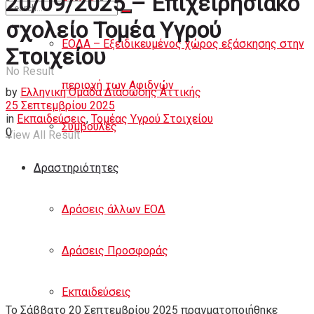
20/09/2025 – Επιχειρησιακό
Άρθρα
σχολείο Τομέα Υγρού
ΕΟΔΑ – Εξειδικευμένος χώρος εξάσκησης στην
Στοιχείου
No Result
περιοχή των Αφιδνών
by
Ελληνική Ομάδα Διάσωσης Αττικής
25 Σεπτεμβρίου 2025
in
Εκπαιδεύσεις
,
Τομέας Υγρού Στοιχείου
Συμβουλές
0
View All Result
Δραστηριότητες
Δράσεις άλλων ΕΟΔ
Δράσεις Προσφοράς
Εκπαιδεύσεις
Το Σάββατο 20 Σεπτεμβρίου 2025 πραγματοποιήθηκε