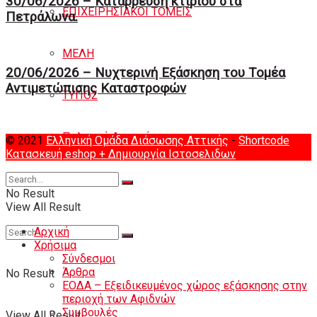
30/06/2026 – Κατάρρευση κτιρίου στα
ΕΠΙΧΕΙΡΗΣΙΑΚΟΙ ΤΟΜΕΙΣ
Πετράλωνα.
ΜΕΛΗ
20/06/2026 – Νυχτερινή Eξάσκηση του Tομέα
Αντιμετώπισης Καταστροφών
ΤΥΠΟΣ
Πολιτική Απορρήτου
© 2021
Ελληνική Ομάδα Διάσωσης Αττικής
-
Shortcode
Κατασκευή eshop
+ Δημιουργία Ιστοσελιδων
Eπικοινωνία
No Result
View All Result
Αρχική
Χρήσιμα
Σύνδεσμοι
Άρθρα
No Result
ΕΟΔΑ – Εξειδικευμένος χώρος εξάσκησης στην
περιοχή των Αφιδνών
Συμβουλές
View All Result