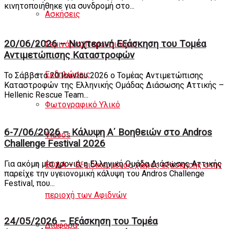
κινητοποιήθηκε για συνδρομή στο...
Ασκήσεις
20/06/2026 – Νυχτερινή Eξάσκηση του Tομέα
Σεμινάρια/Παρουσιάσεις
Αντιμετώπισης Καταστροφών
Εκδηλώσεις
Το Σάββατο 20 Ιουνίου 2026 ο Τομέας Αντιμετώπισης
Καταστροφών της Ελληνικής Ομάδας Διάσωσης Αττικής –
Hellenic Rescue Team...
Φωτογραφικό Υλικό
6-7/06/2026 – Κάλυψη Α΄ Βοηθειών στο Andros
Videos
Challenge Festival 2026
Για ακόμη μία χρονιά, η Ελληνική Ομάδα Διάσωσης Αττικής
ΕΟΔΑ – Εξειδικευμένος χώρος εξάσκησης στην
παρείχε την υγειονομική κάλυψη του Andros Challenge
Festival, που...
περιοχή των Αφιδνών
24/05/2026 – Εξάσκηση του Τομέα
Διάφορα