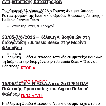
Αντιμετώπισης Καταστροφών
Την Κυριακή 24 Μαϊου 2026 ο Τομέας Αντιμετώπισης
Συχνές Ερωτήσεις
Καταστροφών της Ελληνικής Ομάδας Διάσωσης Αττικής –
Hellenic Rescue Team...
Υποστηρικτές & Χορηγοί
30/05-7/6/2026 – Κάλυψη Α’ Βοηθειών στη
Forum
διοργάνωση «Jurassic Seas» στην Μαρίνα
Φλοίσβου
ΕΟΔA
Η Ελληνική Ομάδα Διάσωσης Αττικής συμμετείχε καθ’ όλη
τη διάρκεια της διοργάνωσης «Jurassic Seas – Όταν οι
Θάλασσες...
ΙΣΤΟΡΙΑ
ΔΕΛΤΙΑ ΤΥΠΟΥ
16/05/2026 – Η Ε.Ο.Δ.Α στο 2ο OPEN DAY
Πολιτικής Προστασίας του Δήμου Παλαιού
Φαλήρου
ΕΚΠΑΙΔΕΥΣΗ
Η Ελληνική Ομάδα Διάσωσης Αττικής συμμετείχε στο 2ο