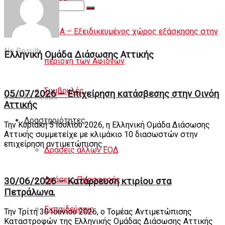
Άρθρα
ΕΟΔΑ – Εξειδικευμένος χώρος εξάσκησης στην
No Result
Ελληνική Ομάδα Διάσωσης Αττικής
περιοχή των Αφιδνών
Συμβουλές
05/07/2026 – Επιχείρηση κατάσβεσης στην Οινόη
View All Result
Αττικής
Δραστηριότητες
Την Κυριακή 5 Ιουλίου 2026, η Ελληνική Ομάδα Διάσωσης
Αττικής συμμετείχε με κλιμάκιο 10 διασωστών στην
επιχείρηση αντιμετώπισης...
Δράσεις άλλων ΕΟΔ
Δράσεις Προσφοράς
30/06/2026 – Κατάρρευση κτιρίου στα
Πετράλωνα.
Εκπαιδεύσεις
Την Τρίτη 30 Ιουνίου 2026, ο Τομέας Αντιμετώπισης
Καταστροφών της Ελληνικής Ομάδας Διάσωσης Αττικής