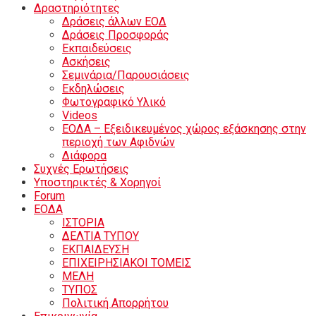
Δραστηριότητες
Δράσεις άλλων ΕΟΔ
Δράσεις Προσφοράς
Εκπαιδεύσεις
Ασκήσεις
Σεμινάρια/Παρουσιάσεις
Εκδηλώσεις
Φωτογραφικό Υλικό
Videos
ΕΟΔΑ – Εξειδικευμένος χώρος εξάσκησης στην
περιοχή των Αφιδνών
Διάφορα
Συχνές Ερωτήσεις
Υποστηρικτές & Χορηγοί
Forum
ΕΟΔA
ΙΣΤΟΡΙΑ
ΔΕΛΤΙΑ ΤΥΠΟΥ
ΕΚΠΑΙΔΕΥΣΗ
ΕΠΙΧΕΙΡΗΣΙΑΚΟΙ ΤΟΜΕΙΣ
ΜΕΛΗ
ΤΥΠΟΣ
Πολιτική Απορρήτου