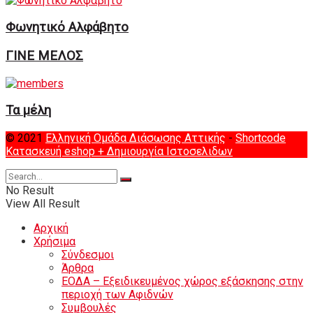
Φωνητικό Αλφάβητο
ΓΙΝΕ ΜΕΛΟΣ
Τα μέλη
© 2021
Ελληνική Ομάδα Διάσωσης Αττικής
-
Shortcode
Κατασκευή eshop
+ Δημιουργία Ιστοσελιδων
No Result
View All Result
Αρχική
Χρήσιμα
Σύνδεσμοι
Άρθρα
ΕΟΔΑ – Εξειδικευμένος χώρος εξάσκησης στην
περιοχή των Αφιδνών
Συμβουλές