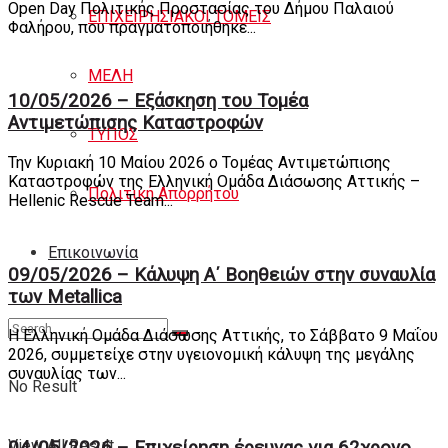
Open Day Πολιτικής Προστασίας του Δήμου Παλαιού
ΕΠΙΧΕΙΡΗΣΙΑΚΟΙ ΤΟΜΕΙΣ
Φαλήρου, που πραγματοποιήθηκε...
ΜΕΛΗ
10/05/2026 – Εξάσκηση του Τομέα
Αντιμετώπισης Καταστροφών
ΤΥΠΟΣ
Την Κυριακή 10 Μαίου 2026 ο Τομέας Αντιμετώπισης
Καταστροφών της Ελληνική Ομάδα Διάσωσης Αττικής –
Πολιτική Απορρήτου
Hellenic Rescue Team...
Eπικοινωνία
09/05/2026 – Κάλυψη Α΄ Βοηθειών στην συναυλία
των Metallica
Η Ελληνική Ομάδα Διάσωσης Αττικής, το Σάββατο 9 Μαΐου
2026, συμμετείχε στην υγειονομική κάλυψη της μεγάλης
συναυλίας των...
No Result
View All Result