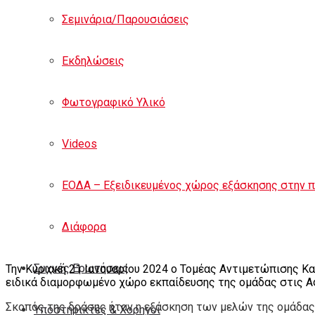
Σεμινάρια/Παρουσιάσεις
Εκδηλώσεις
Φωτογραφικό Υλικό
Videos
ΕΟΔΑ – Εξειδικευμένος χώρος εξάσκησης στην 
Διάφορα
Συχνές Ερωτήσεις
Την Κυριακή 21 Ιανουαρίου 2024 ο Τομέας Αντιμετώπισης 
ειδικά διαμορφωμένο χώρο εκπαίδευσης της ομάδας στις Αφ
Σκοπός της δράσης ήταν η εξάσκηση των μελών της ομάδας 
Υποστηρικτές & Χορηγοί