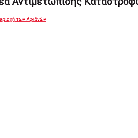
μέα Αντιμετώπισης Καταστρο
περιοχή των Αφιδνών