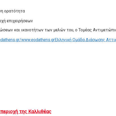
νη ορατότητα
οχή επιχειρήσεων
νώσεων και ικανοτήτων των μελών του, ο Τομέας Αντιμετώπ
.
odathens.gr/
www.eodathens.gr
Ελληνική Ομάδα Διάσωσης Αττι
 περιοχή της Καλλιθέας