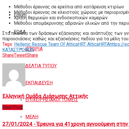
Μέθοδοι έρευνας σε ερείπια από κατάρευση κτιρίων
Μέθοδοι έρευνας σε κλειστούς χώρους με περιορισμέ
Forum
Χρήση θερμικών και ενδοσκοπικών καμερών
Μέθοδοι απομάκρυνσης αδρανών υλικών από την περι
ΕΟΔA
Στα πλαίσια των δράσεων εξάσκησης και ανάπτυξης των γ
παρουσιάσεις καθώς και εξασκήσεις πεδίου για τα μέλη του
Tags:
Hellenic Rescue Team Of Attica
HRT Attica
HRTA
https://e
ΙΣΤΟΡΙΑ
ΚΑΤΑΣΤΡΟΦΩΝ
Share
Tweet
Share
ΔΕΛΤΙΑ ΤΥΠΟΥ
ΕΚΠΑΙΔΕΥΣΗ
Ελληνική Ομάδα Διάσωσης Αττικής
ΕΠΙΧΕΙΡΗΣΙΑΚΟΙ ΤΟΜΕΙΣ
Next Post
ΜΕΛΗ
27/01/2024 - Έρευνα για 41χρονη αγνοούμενη στην