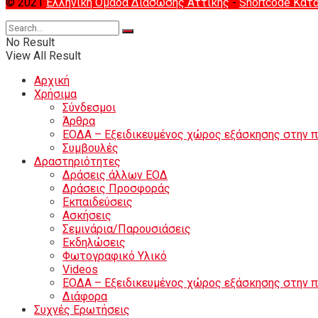
© 2021
Ελληνική Ομάδα Διάσωσης Αττικής
-
Shortcode Κατ
No Result
View All Result
Αρχική
Χρήσιμα
Σύνδεσμοι
Άρθρα
ΕΟΔΑ – Εξειδικευμένος χώρος εξάσκησης στην 
Συμβουλές
Δραστηριότητες
Δράσεις άλλων ΕΟΔ
Δράσεις Προσφοράς
Εκπαιδεύσεις
Ασκήσεις
Σεμινάρια/Παρουσιάσεις
Εκδηλώσεις
Φωτογραφικό Υλικό
Videos
ΕΟΔΑ – Εξειδικευμένος χώρος εξάσκησης στην 
Διάφορα
Συχνές Ερωτήσεις