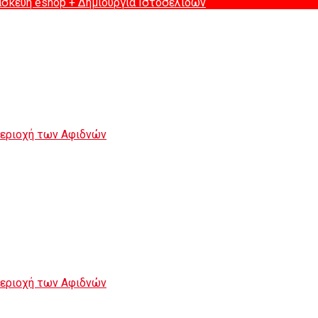
ασκευή eshop
+ Δημιουργία Ιστοσελιδων
περιοχή των Αφιδνών
περιοχή των Αφιδνών