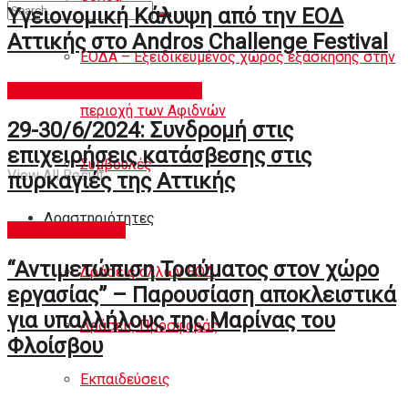
Άρθρα
Υγειονομική Κάλυψη από την ΕΟΔ
Αττικής στο Andros Challenge Festival
ΕΟΔΑ – Εξειδικευμένος χώρος εξάσκησης στην
Αντιμετώπιση Καταστροφών
No Result
περιοχή των Αφιδνών
29-30/6/2024: Συνδρομή στις
επιχειρήσεις κατάσβεσης στις
Συμβουλές
View All Result
πυρκαγιές της Αττικής
Δραστηριότητες
Πρώτες Βοήθειες
“Αντιμετώπιση Τραύματος στον χώρο
Δράσεις άλλων ΕΟΔ
εργασίας” – Παρουσίαση αποκλειστικά
για υπαλλήλους της Μαρίνας του
Δράσεις Προσφοράς
Φλοίσβου
Εκπαιδεύσεις