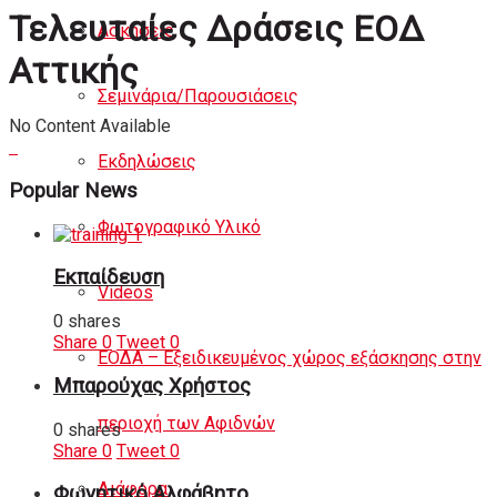
Τελευταίες Δράσεις ΕΟΔ
Ασκήσεις
Αττικής
Σεμινάρια/Παρουσιάσεις
No Content Available
Εκδηλώσεις
Popular News
Φωτογραφικό Υλικό
Εκπαίδευση
Videos
0 shares
Share
0
Tweet
0
ΕΟΔΑ – Εξειδικευμένος χώρος εξάσκησης στην
Μπαρούχας Χρήστος
περιοχή των Αφιδνών
0 shares
Share
0
Tweet
0
Διάφορα
Φωνητικό Αλφάβητο