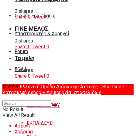
0 shares
Συχνές Ερωτήσεις
Share
0
Tweet
0
ΓΙΝΕ ΜΕΛΟΣ
Υποστηρικτές & Χορηγοί
0 shares
Share
0
Tweet
0
Forum
Τα μέλη
ΕΟΔA
0 shares
Share
0
Tweet
0
© 2021
Ελληνική Ομάδα Διάσωσης Αττικής
-
Shortcode
ΙΣΤΟΡΙΑ
Κατασκευή eshop
+ Δημιουργία Ιστοσελιδων
ΔΕΛΤΙΑ ΤΥΠΟΥ
No Result
View All Result
ΕΚΠΑΙΔΕΥΣΗ
Αρχική
Χρήσιμα