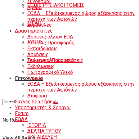
Σύνδεσμοι
ΕΠΙΧΕΙΡΗΣΙΑΚΟΙ ΤΟΜΕΙΣ
Άρθρα
ΕΟΔΑ – Εξειδικευμένος χώρος εξάσκησης στην
περιοχή των Αφιδνών
ΜΕΛΗ
Συμβουλές
Δραστηριότητες
Δράσεις άλλων ΕΟΔ
ΤΥΠΟΣ
Δράσεις Προσφοράς
Εκπαιδεύσεις
Ασκήσεις
Πολιτική Απορρήτου
Σεμινάρια/Παρουσιάσεις
Εκδηλώσεις
Φωτογραφικό Υλικό
Videos
Eπικοινωνία
ΕΟΔΑ – Εξειδικευμένος χώρος εξάσκησης στην
περιοχή των Αφιδνών
Διάφορα
Συχνές Ερωτήσεις
Υποστηρικτές & Χορηγοί
Forum
ΕΟΔA
No Result
ΙΣΤΟΡΙΑ
ΔΕΛΤΙΑ ΤΥΠΟΥ
ΕΚΠΑΙΔΕΥΣΗ
View All Result