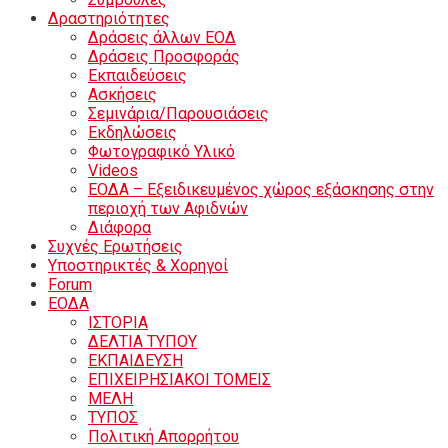
Δραστηριότητες
Δράσεις άλλων ΕΟΔ
Δράσεις Προσφοράς
Εκπαιδεύσεις
Ασκήσεις
Σεμινάρια/Παρουσιάσεις
Εκδηλώσεις
Φωτογραφικό Υλικό
Videos
ΕΟΔΑ – Εξειδικευμένος χώρος εξάσκησης στην
περιοχή των Αφιδνών
Διάφορα
Συχνές Ερωτήσεις
Υποστηρικτές & Χορηγοί
Forum
ΕΟΔA
ΙΣΤΟΡΙΑ
ΔΕΛΤΙΑ ΤΥΠΟΥ
ΕΚΠΑΙΔΕΥΣΗ
ΕΠΙΧΕΙΡΗΣΙΑΚΟΙ ΤΟΜΕΙΣ
ΜΕΛΗ
ΤΥΠΟΣ
Πολιτική Απορρήτου