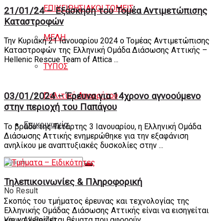
ΕΠΙΧΕΙΡΗΣΙΑΚΟΙ ΤΟΜΕΙΣ
21/01/24 – Εξάσκηση του Τομέα Αντιμετώπισης
Καταστροφών
ΜΕΛΗ
Την Κυριακή 21 Ιανουαρίου 2024 ο Τομέας Αντιμετώπισης
Καταστροφών της Ελληνική Ομάδα Διάσωσης Αττικής –
Hellenic Rescue Team of Attica ...
ΤΥΠΟΣ
Πολιτική Απορρήτου
03/01/2024 – Έρευνα για 14χρονο αγνοούμενο
στην περιοχή του Παπάγου
Eπικοινωνία
Το βράδυ της Τετάρτης 3 Ιανουαρίου, η Ελληνική Ομάδα
Διάσωσης Αττικής ενημερώθηκε για την εξαφάνιση
ανηλίκου με αναπτυξιακές δυσκολίες στην ...
Τηλεπικοινωνίες & Πληροφορική
No Result
Σκοπός του τμήματος έρευνας και τεχνολογίας της
Ελληνικής Ομάδας Διάσωσης Αττικής είναι να εισηγείται
View All Result
και να χειρίζεται θέματα που αφορούν ...