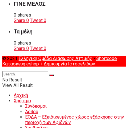
ΓΙΝΕ ΜΕΛΟΣ
0 shares
Share
0
Tweet
0
Τα μέλη
0 shares
Share
0
Tweet
0
© 2021
Ελληνική Ομάδα Διάσωσης Αττικής
-
Shortcode
Κατασκευή eshop
+ Δημιουργία Ιστοσελιδων
No Result
View All Result
Αρχική
Χρήσιμα
Σύνδεσμοι
Άρθρα
ΕΟΔΑ – Εξειδικευμένος χώρος εξάσκησης στην
περιοχή των Αφιδνών
Συμβουλές