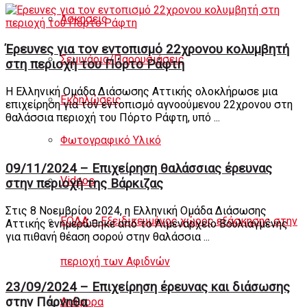
Ασκήσεις
Έρευνες για τον εντοπισμό 22χρονου κολυμβητή
Σεμινάρια/Παρουσιάσεις
στη περιοχή του Πόρτο Ράφτη
Η Ελληνική Ομάδα Διάσωσης Αττικής ολοκλήρωσε μια
Εκδηλώσεις
επιχείρηση για τον εντοπισμό αγνοούμενου 22χρονου στη
θαλάσσια περιοχή του Πόρτο Ράφτη, υπό ...
Φωτογραφικό Υλικό
09/11/2024 – Επιχείρηση θαλάσσιας έρευνας
Videos
στην περιοχή της Βάρκιζας
Στις 8 Νοεμβρίου 2024, η Ελληνική Ομάδα Διάσωσης
ΕΟΔΑ – Εξειδικευμένος χώρος εξάσκησης στην
Αττικής ενημερώθηκε από το Λιμεναρχείο Βουλιαγμένης
για πιθανή θέαση σορού στην θαλάσσια ...
περιοχή των Αφιδνών
23/09/2024 – Επιχείρηση έρευνας και διάσωσης
στην Πάρνηθα
Διάφορα