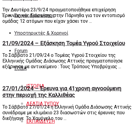
Την Δευτέρα 23/9/24 πραγματοποιήθηκε επιχείρηση
Συχνές Ερωτήσεις
Έρευνας και Διάσωσης στην Πάρνηθα για τον εντοπισμό
ομάδας 12 ατόμων που είχαν χάσει τον ...
Υποστηρικτές & Χορηγοί
21/09/2024 – Εξάσκηση Τομέα Υγρού Στοιχείου
Forum
Το Σάββατο 21/09/24 ο Τομέας Υγρού Στοιχείου της
Ελληνικής Ομάδας Διάσωσης Αττικής πραγματοποίησε
εξάσκηση με αντικείμενο : Τους Τρόπους Υποβρύχιας ...
ΕΟΔA
ΙΣΤΟΡΙΑ
27/01/2024 – Έρευνα για 41χρονη αγνοούμενη
στην περιοχή της Καλλιθέας
ΔΕΛΤΙΑ ΤΥΠΟΥ
Το Σάββατο 27/01/24 η Ελληνική Ομάδα Διάσωσης Αττικής
συνέδραμε με κλιμάκιο 23 διασωστών στις έρευνες που
διεξήγαγε Το Χαμόγελο του ...
ΕΚΠΑΙΔΕΥΣΗ