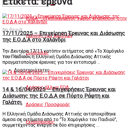
Ετικέτα:
έρευνα
Άρθρα
ΕΟΔΑ – Εξειδικευμένος χώρος εξάσκησης στην
No Result
17/11/2025 – Επιχείρηση Έρευνας και Διάσωσης
περιοχή των Αφιδνών
της Ε.Ο.Δ.Α στο Χαλάνδρι
Την Δευτέρα 17/11 κατόπιν αιτήματος από «Το Χαμόγελο
Συμβουλές
View All Result
του Παιδιού», η Ελληνική Ομάδα Διάσωσης Αττικής
πραγματοποίησε έρευνες για τον εντοπισμό ...
Δραστηριότητες
Δράσεις άλλων ΕΟΔ
14 & 16/04/2025 – Επιχειρήσεις Έρευνας και
Διάσωσης της Ε.Ο.Δ.Α σε Πόρτο Ράφτη και
Γαλάτσι
Δράσεις Προσφοράς
Η Ελληνική Ομάδα Διάσωσης Αττικής ανταποκρίθηκε
άμεσα σε αιτήματα από το "Το Χαμόγελο του Παιδιού",
Εκπαιδεύσεις
συμμετέχοντας ενεργά σε δύο επιχειρήσεις ...