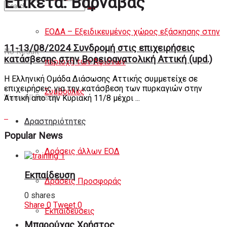
Ετικέτα:
Βαρνάβας
Άρθρα
ΕΟΔΑ – Εξειδικευμένος χώρος εξάσκησης στην
11-13/08/2024 Συνδρομή στις επιχειρήσεις
No Result
κατάσβεσης στην Βορειοανατολική Αττική (upd.)
περιοχή των Αφιδνών
Η Ελληνική Ομάδα Διάσωσης Αττικής συμμετείχε σε
επιχειρήσεις για την κατάσβεση των πυρκαγιών στην
Συμβουλές
View All Result
Αττική απο την Κυριακή 11/8 μέχρι ...
Δραστηριότητες
Popular News
Δράσεις άλλων ΕΟΔ
Εκπαίδευση
Δράσεις Προσφοράς
0 shares
Share
0
Tweet
0
Εκπαιδεύσεις
Μπαρούχας Χρήστος