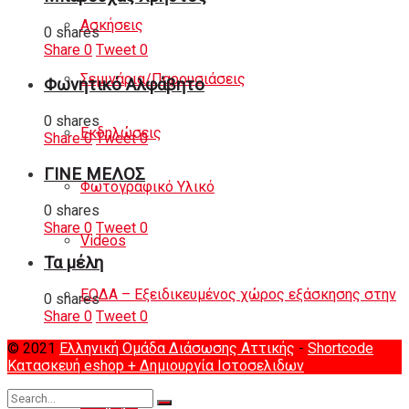
Ασκήσεις
0 shares
Share
0
Tweet
0
Σεμινάρια/Παρουσιάσεις
Φωνητικό Αλφάβητο
0 shares
Εκδηλώσεις
Share
0
Tweet
0
ΓΙΝΕ ΜΕΛΟΣ
Φωτογραφικό Υλικό
0 shares
Share
0
Tweet
0
Videos
Τα μέλη
ΕΟΔΑ – Εξειδικευμένος χώρος εξάσκησης στην
0 shares
Share
0
Tweet
0
© 2021
Ελληνική Ομάδα Διάσωσης Αττικής
-
Shortcode
περιοχή των Αφιδνών
Κατασκευή eshop
+ Δημιουργία Ιστοσελιδων
Διάφορα