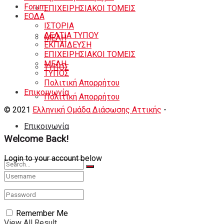
Forum
ΕΠΙΧΕΙΡΗΣΙΑΚΟΙ ΤΟΜΕΙΣ
ΕΟΔA
ΙΣΤΟΡΙΑ
ΔΕΛΤΙΑ ΤΥΠΟΥ
ΜΕΛΗ
ΕΚΠΑΙΔΕΥΣΗ
ΕΠΙΧΕΙΡΗΣΙΑΚΟΙ ΤΟΜΕΙΣ
ΜΕΛΗ
ΤΥΠΟΣ
ΤΥΠΟΣ
Πολιτική Απορρήτου
Eπικοινωνία
Πολιτική Απορρήτου
© 2021
Ελληνική Ομάδα Διάσωσης Αττικής
-
Shortcode
Κατασκευή eshop
+ Δημιουργία Ιστοσελιδων
Eπικοινωνία
Welcome Back!
Login to your account below
No Result
Remember Me
View All Result