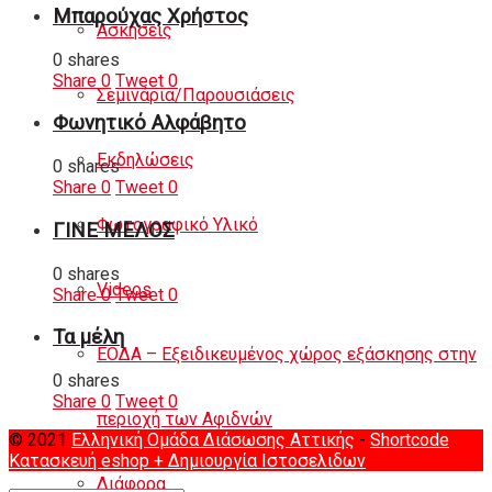
Μπαρούχας Χρήστος
Ασκήσεις
0 shares
Share
0
Tweet
0
Σεμινάρια/Παρουσιάσεις
Φωνητικό Αλφάβητο
Εκδηλώσεις
0 shares
Share
0
Tweet
0
Φωτογραφικό Υλικό
ΓΙΝΕ ΜΕΛΟΣ
0 shares
Videos
Share
0
Tweet
0
Τα μέλη
ΕΟΔΑ – Εξειδικευμένος χώρος εξάσκησης στην
0 shares
Share
0
Tweet
0
περιοχή των Αφιδνών
© 2021
Ελληνική Ομάδα Διάσωσης Αττικής
-
Shortcode
Κατασκευή eshop
+ Δημιουργία Ιστοσελιδων
Διάφορα