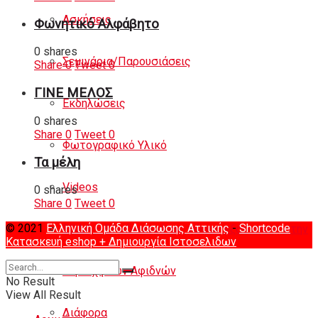
Ασκήσεις
Φωνητικό Αλφάβητο
0 shares
Σεμινάρια/Παρουσιάσεις
Share
0
Tweet
0
ΓΙΝΕ ΜΕΛΟΣ
Εκδηλώσεις
0 shares
Share
0
Tweet
0
Φωτογραφικό Υλικό
Τα μέλη
Videos
0 shares
Share
0
Tweet
0
© 2021
Ελληνική Ομάδα Διάσωσης Αττικής
-
Shortcode
ΕΟΔΑ – Εξειδικευμένος χώρος εξάσκησης στην
Κατασκευή eshop
+ Δημιουργία Ιστοσελιδων
περιοχή των Αφιδνών
No Result
View All Result
Διάφορα