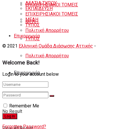
ΔΕΛΤΙΑ ΤΥΠΟΥ
ΕΠΙΧΕΙΡΗΣΙΑΚΟΙ ΤΟΜΕΙΣ
ΕΚΠΑΙΔΕΥΣΗ
ΕΠΙΧΕΙΡΗΣΙΑΚΟΙ ΤΟΜΕΙΣ
ΜΕΛΗ
ΜΕΛΗ
ΤΥΠΟΣ
Πολιτική Απορρήτου
Eπικοινωνία
ΤΥΠΟΣ
© 2021
Ελληνική Ομάδα Διάσωσης Αττικής
-
Shortcode
Κατασκευή eshop
+ Δημιουργία Ιστοσελιδων
Πολιτική Απορρήτου
Welcome Back!
Eπικοινωνία
Login to your account below
Remember Me
No Result
Forgotten Password?
View All Result