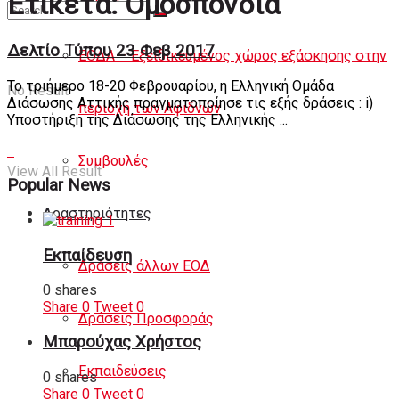
Ετικέτα:
Ομοσπονδία
Άρθρα
Δελτίο Τύπου 23 Φεβ 2017
ΕΟΔΑ – Εξειδικευμένος χώρος εξάσκησης στην
Το τριήμερο 18-20 Φεβρουαρίου, η Ελληνική Ομάδα
No Result
Διάσωσης Αττικής πραγματοποίησε τις εξής δράσεις : i)
περιοχή των Αφιδνών
Υποστήριξη της Διάσωσης της Ελληνικής ...
Συμβουλές
View All Result
Popular News
Δραστηριότητες
Εκπαίδευση
Δράσεις άλλων ΕΟΔ
0 shares
Share
0
Tweet
0
Δράσεις Προσφοράς
Μπαρούχας Χρήστος
Εκπαιδεύσεις
0 shares
Share
0
Tweet
0