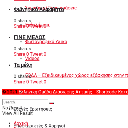
Σεμινάρια/Παρουσιάσεις
Φωνητικό Αλφάβητο
0 shares
Εκδηλώσεις
Share
0
Tweet
0
ΓΙΝΕ ΜΕΛΟΣ
Φωτογραφικό Υλικό
0 shares
Share
0
Tweet
0
Videos
Τα μέλη
ΕΟΔΑ – Εξειδικευμένος χώρος εξάσκησης στην 
0 shares
Share
0
Tweet
0
© 2021
Ελληνική Ομάδα Διάσωσης Αττικής
-
Shortcode Κατ
Διάφορα
No Result
Συχνές Ερωτήσεις
View All Result
Αρχική
Υποστηρικτές & Χορηγοί