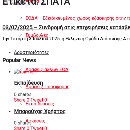
Ετικέτα:
ΣΠΑΤΑ
Άρθρα
No Result
ΕΟΔΑ – Εξειδικευμένος χώρος εξάσκησης στην 
03/07/2025 – Συνδρομή στις επιχειρήσεις κατάσβε
View All Result
Συμβουλές
Την Τετάρτη 3 Ιουλίου 2025, η Ελληνική Ομάδα Διάσωσης Ατ
Δραστηριότητες
Popular News
Δράσεις άλλων ΕΟΔ
Εκπαίδευση
Δράσεις Προσφοράς
0 shares
Share
0
Tweet
0
Εκπαιδεύσεις
Μπαρούχας Χρήστος
Ασκήσεις
0 shares
Share
0
Tweet
0