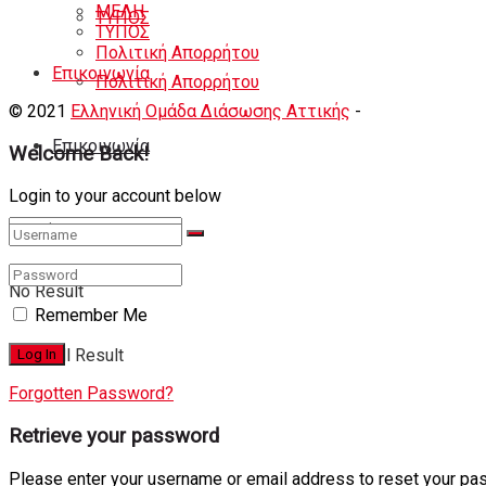
ΜΕΛΗ
ΤΥΠΟΣ
ΤΥΠΟΣ
Πολιτική Απορρήτου
Eπικοινωνία
Πολιτική Απορρήτου
© 2021
Ελληνική Ομάδα Διάσωσης Αττικής
-
Shortcode Κατ
Eπικοινωνία
Welcome Back!
Login to your account below
No Result
Remember Me
View All Result
Forgotten Password?
Retrieve your password
Please enter your username or email address to reset your pa