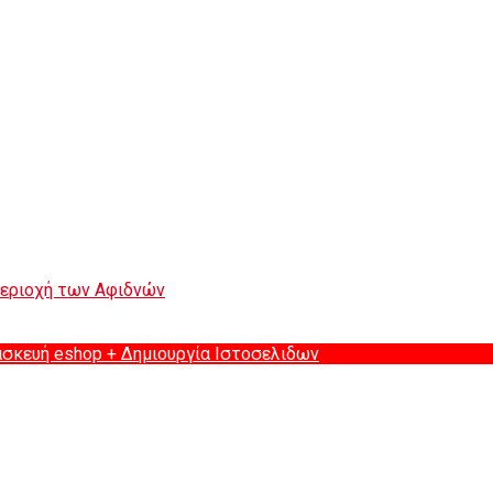
περιοχή των Αφιδνών
ασκευή eshop
+ Δημιουργία Ιστοσελιδων