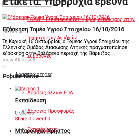
Ετικέτα:
Υποβρύχια έρευνα
Άρθρα
ΕΟΔΑ – Εξειδικευμένος χώρος εξάσκησης στην
Εξάσκηση Τομέα Υγρού Στοιχείου 16/10/2016
No Result
περιοχή των Αφιδνών
Τη Κυριακή 16 Οκτωβρίου, ο Τομέας Υγρού Στοιχείου της
Ελληνικής Ομάδας Διάσωσης Αττικής πραγματοποίησε
εξάσκηση στην θαλάσσια περιοχή της Βάρκιζας. ...
Συμβουλές
View All Result
Δραστηριότητες
Popular News
Δράσεις άλλων ΕΟΔ
Εκπαίδευση
Δράσεις Προσφοράς
0 shares
Share
0
Tweet
0
Εκπαιδεύσεις
Μπαρούχας Χρήστος