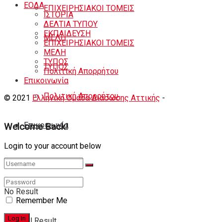
ΕΟΔA
ΕΠΙΧΕΙΡΗΣΙΑΚΟΙ ΤΟΜΕΙΣ
ΙΣΤΟΡΙΑ
ΔΕΛΤΙΑ ΤΥΠΟΥ
ΕΚΠΑΙΔΕΥΣΗ
ΜΕΛΗ
ΕΠΙΧΕΙΡΗΣΙΑΚΟΙ ΤΟΜΕΙΣ
ΜΕΛΗ
ΤΥΠΟΣ
ΤΥΠΟΣ
Πολιτική Απορρήτου
Eπικοινωνία
Πολιτική Απορρήτου
© 2021
Ελληνική Ομάδα Διάσωσης Αττικής
-
Shortcode
Κατασκευή eshop
+ Δημιουργία Ιστοσελιδων
Eπικοινωνία
Welcome Back!
Login to your account below
No Result
Remember Me
View All Result