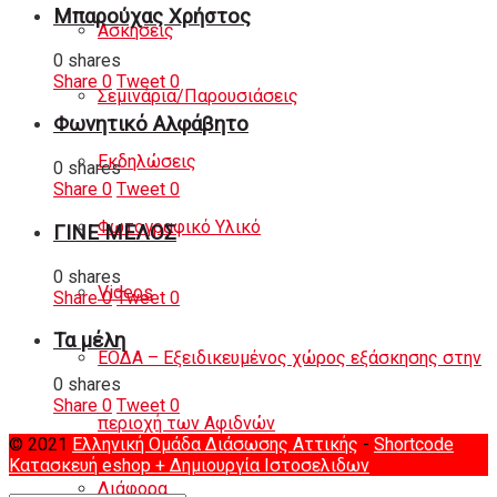
Μπαρούχας Χρήστος
Ασκήσεις
0 shares
Share
0
Tweet
0
Σεμινάρια/Παρουσιάσεις
Φωνητικό Αλφάβητο
Εκδηλώσεις
0 shares
Share
0
Tweet
0
Φωτογραφικό Υλικό
ΓΙΝΕ ΜΕΛΟΣ
0 shares
Videos
Share
0
Tweet
0
Τα μέλη
ΕΟΔΑ – Εξειδικευμένος χώρος εξάσκησης στην
0 shares
Share
0
Tweet
0
περιοχή των Αφιδνών
© 2021
Ελληνική Ομάδα Διάσωσης Αττικής
-
Shortcode
Κατασκευή eshop
+ Δημιουργία Ιστοσελιδων
Διάφορα