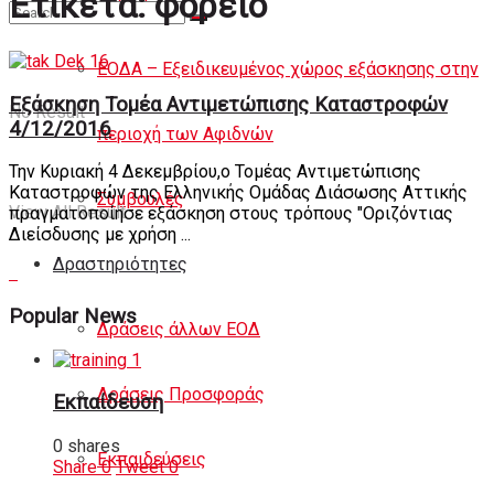
Ετικέτα:
φορείο
Άρθρα
ΕΟΔΑ – Εξειδικευμένος χώρος εξάσκησης στην
Εξάσκηση Τομέα Αντιμετώπισης Καταστροφών
No Result
4/12/2016
περιοχή των Αφιδνών
Την Κυριακή 4 Δεκεμβρίου,ο Τομέας Αντιμετώπισης
Καταστροφών της Ελληνικής Ομάδας Διάσωσης Αττικής
Συμβουλές
View All Result
πραγματοποίησε εξάσκηση στους τρόπους "Οριζόντιας
Διείσδυσης με χρήση ...
Δραστηριότητες
Popular News
Δράσεις άλλων ΕΟΔ
Δράσεις Προσφοράς
Εκπαίδευση
0 shares
Εκπαιδεύσεις
Share
0
Tweet
0