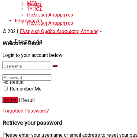
ΜΕΛΗ
ΤΥΠΟΣ
ΤΥΠΟΣ
Πολιτική Απορρήτου
Eπικοινωνία
Πολιτική Απορρήτου
© 2021
Ελληνική Ομάδα Διάσωσης Αττικής
-
Shortcode Κατ
Eπικοινωνία
Welcome Back!
Login to your account below
No Result
Remember Me
View All Result
Forgotten Password?
Retrieve your password
Please enter your username or email address to reset your pa