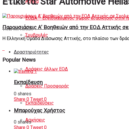
Ετικέτα:
Star Automotive Hella
Άρθρα
No Result
ΕΟΔΑ – Εξειδικευμένος χώρος εξάσκησης στην 
Παρουσιάσεις Α’ Βοηθειών από την ΕΟΔ Αττικής σε 
View All Result
Συμβουλές
Η Ελληνική Ομάδα Διάσωσης Αττικής, στο πλαίσιο των δρά
Δραστηριότητες
Popular News
Δράσεις άλλων ΕΟΔ
Εκπαίδευση
Δράσεις Προσφοράς
0 shares
Share
0
Tweet
0
Εκπαιδεύσεις
Μπαρούχας Χρήστος
Ασκήσεις
0 shares
Share
0
Tweet
0