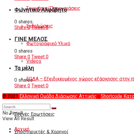
Σεμινάρια/Παρουσιάσεις
Φωνητικό Αλφάβητο
0 shares
Εκδηλώσεις
Share
0
Tweet
0
ΓΙΝΕ ΜΕΛΟΣ
Φωτογραφικό Υλικό
0 shares
Share
0
Tweet
0
Videos
Τα μέλη
ΕΟΔΑ – Εξειδικευμένος χώρος εξάσκησης στην 
0 shares
Share
0
Tweet
0
© 2021
Ελληνική Ομάδα Διάσωσης Αττικής
-
Shortcode Κατ
Διάφορα
No Result
Συχνές Ερωτήσεις
View All Result
Αρχική
Υποστηρικτές & Χορηγοί