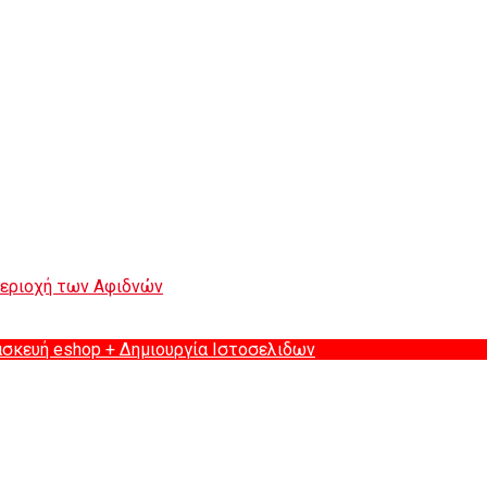
περιοχή των Αφιδνών
ασκευή eshop
+ Δημιουργία Ιστοσελιδων