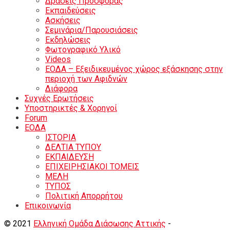
Δράσεις Προσφοράς
Εκπαιδεύσεις
Ασκήσεις
Σεμινάρια/Παρουσιάσεις
Εκδηλώσεις
Φωτογραφικό Υλικό
Videos
ΕΟΔΑ – Εξειδικευμένος χώρος εξάσκησης στην
περιοχή των Αφιδνών
Διάφορα
Συχνές Ερωτήσεις
Υποστηρικτές & Χορηγοί
Forum
ΕΟΔA
ΙΣΤΟΡΙΑ
ΔΕΛΤΙΑ ΤΥΠΟΥ
ΕΚΠΑΙΔΕΥΣΗ
ΕΠΙΧΕΙΡΗΣΙΑΚΟΙ ΤΟΜΕΙΣ
ΜΕΛΗ
ΤΥΠΟΣ
Πολιτική Απορρήτου
Eπικοινωνία
© 2021
Ελληνική Ομάδα Διάσωσης Αττικής
-
Shortcode