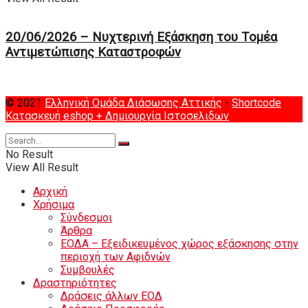
20/06/2026 – Νυχτερινή Eξάσκηση του Tομέα
Αντιμετώπισης Καταστροφών
© 2021
Ελληνική Ομάδα Διάσωσης Αττικής
-
Shortcode
Κατασκευή eshop
+ Δημιουργία Ιστοσελιδων
No Result
View All Result
Αρχική
Χρήσιμα
Σύνδεσμοι
Άρθρα
ΕΟΔΑ – Εξειδικευμένος χώρος εξάσκησης στην
περιοχή των Αφιδνών
Συμβουλές
Δραστηριότητες
Δράσεις άλλων ΕΟΔ