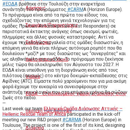
#ΕΟΔΑ
βρέθηκε στην Τουλούζη στην εναρκτήρια
Ασκήσεις
συνάντηση του προγράμματος
#CARM
A (Horizon Europe).
Το πρόγραμμα είναι από τα πρώτα του είδους του,
σχεδιάζοντας την επόμενη γενιά τεχνολογιών για τις
Σεμινάρια/Παρουσιάσεις
ομάδες Πρώτων Ανταποκριτών (First Responders) σε
περιστατικά έκτακτης ανάγκης όπως σεισμοί, φωτιές,
πλημμύρες και άλλες φυσικές καταστροφές. Αντί να
Εκδηλώσεις
έχουμε τεχνολογίες-εργαλεία στις ομάδες διασωστών, η
επόμενη γενιά θα είναι πλήρως αυτόνομα ρομπότ που θα
δουλεύουν *μαζί* με τους διασώστες ως “συνεργάτες” και
ως αληθινά μέλη της ομάδας. Το πρόγραμμα που ξεκίνησε
Φωτογραφικό Υλικό
μόλις τώρα θα ολοκληρωθεί τον Αύγουστο του 2027. Η
ΕΟΔΑ είναι υπεύθυνη για τη διοργάνωση ενός από τους
πιλότους (σεισμός) στο κέντρο δοκιμών-εκπαίδευσης στις
Videos
Αφίδνες (ATC). Είμαστε πολύ χαρούμενοι που για μια ακόμη
φορά έχουμε την ευκαιρία να συνεισφέρουμε στην
ανάπτυξη τεχνολογιών που στα επόμενα χρόνια θα σώζουν
ΕΟΔΑ – Εξειδικευμένος χώρος εξάσκησης στην
ζωές στο πεδίο.
—
Last week our team
Ελληνική Ομάδα Διάσωσης Αττικής –
περιοχή των Αφιδνών
Hellenic Rescue Team of Attica
participated in the kick-off
meeting our new R&D project
#CARMA
(Horizon Europe) in
Toulouse. The project is one of the first of its kind, designing
Διάφορα