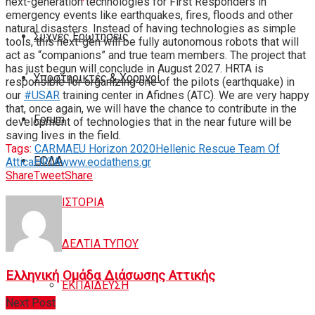
next-generation technologies for First Responders in
emergency events like earthquakes, fires, floods and other
natural disasters. Instead of having technologies as simple
Συχνές Ερωτήσεις
tools, this next-gen will be fully autonomous robots that will
act as “companions” and true team members. The project that
has just begun will conclude in August 2027. HRTA is
Υποστηρικτές & Χορηγοί
responsible for organizing one of the pilots (earthquake) in
our
#USAR
training center in Afidnes (ATC). We are very happy
that, once again, we will have the chance to contribute in the
Forum
development of technologies that in the near future will be
saving lives in the field.
Tags:
CARMA
EU Horizon 2020
Hellenic Rescue Team Of
ΕΟΔA
Attica
HRTA
www.eodathens.gr
Share
Tweet
Share
ΙΣΤΟΡΙΑ
ΔΕΛΤΙΑ ΤΥΠΟΥ
Ελληνική Ομάδα Διάσωσης Αττικής
ΕΚΠΑΙΔΕΥΣΗ
Next Post