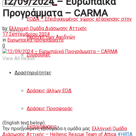
12/09/2024 – Ευρωπαϊκά
Άρθρα
Προγράμματα – CARMA
ΕΟΔΑ – Εξειδικευμένος χώρος εξάσκησης στην
by
Ελληνική Ομάδα Διάσωσης Αττικής
No Result
17 Σεπτεμβρίου 2024
περιοχή των Αφιδνών
in
Ευρωπαϊκά προγράμματα
0
Συμβουλές
View All Result
Δραστηριότητες
Δράσεις άλλων ΕΟΔ
Δράσεις Προσφοράς
(English text below)
Εκπαιδεύσεις
Την προηγούμενη εβδομάδα η ομάδα μας
Ελληνική Ομάδα
Διάσωσης Αττικής – Hellenic Rescue Team of Attica
#HRTA