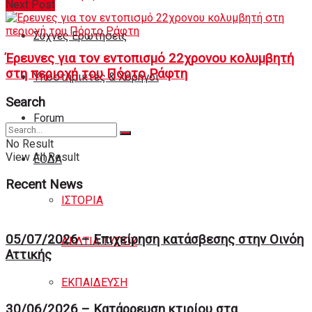
Next Post
Συχνές Ερωτήσεις
Έρευνες για τον εντοπισμό 22χρονου κολυμβητή
στη περιοχή του Πόρτο Ράφτη
Υποστηρικτές & Χορηγοί
Search
Forum
No Result
View All Result
ΕΟΔA
Recent News
ΙΣΤΟΡΙΑ
05/07/2026 – Επιχείρηση κατάσβεσης στην Οινόη
ΔΕΛΤΙΑ ΤΥΠΟΥ
Αττικής
ΕΚΠΑΙΔΕΥΣΗ
30/06/2026 – Κατάρρευση κτιρίου στα