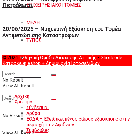
ΕΠΙΧΕΙΡΗΣΙΑΚΟΙ ΤΟΜΕΙΣ
Πετράλωνα.
ΜΕΛΗ
20/06/2026 – Νυχτερινή Eξάσκηση του Tομέα
Αντιμετώπισης Καταστροφών
ΤΥΠΟΣ
© 2021
Ελληνική Ομάδα Διάσωσης Αττικής
-
Shortcode
Πολιτική Απορρήτου
Κατασκευή eshop
+ Δημιουργία Ιστοσελιδων
Eπικοινωνία
No Result
View All Result
Αρχική
Χρήσιμα
Σύνδεσμοι
Άρθρα
No Result
ΕΟΔΑ – Εξειδικευμένος χώρος εξάσκησης στην
περιοχή των Αφιδνών
Συμβουλές
View All Result