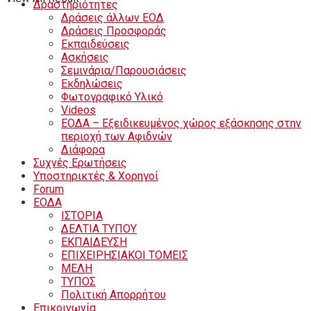
Δραστηριότητες
Δράσεις άλλων ΕΟΔ
Δράσεις Προσφοράς
Εκπαιδεύσεις
Ασκήσεις
Σεμινάρια/Παρουσιάσεις
Εκδηλώσεις
Φωτογραφικό Υλικό
Videos
ΕΟΔΑ – Εξειδικευμένος χώρος εξάσκησης στην
περιοχή των Αφιδνών
Διάφορα
Συχνές Ερωτήσεις
Υποστηρικτές & Χορηγοί
Forum
ΕΟΔA
ΙΣΤΟΡΙΑ
ΔΕΛΤΙΑ ΤΥΠΟΥ
ΕΚΠΑΙΔΕΥΣΗ
ΕΠΙΧΕΙΡΗΣΙΑΚΟΙ ΤΟΜΕΙΣ
ΜΕΛΗ
ΤΥΠΟΣ
Πολιτική Απορρήτου
Eπικοινωνία