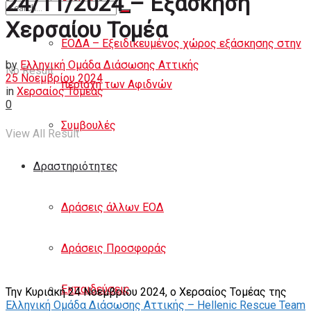
24/11/2024 – Εξάσκηση
Άρθρα
Χερσαίου Τομέα
ΕΟΔΑ – Εξειδικευμένος χώρος εξάσκησης στην
by
Ελληνική Ομάδα Διάσωσης Αττικής
No Result
25 Νοεμβρίου 2024
περιοχή των Αφιδνών
in
Χερσαίος Τομέας
0
Συμβουλές
View All Result
Δραστηριότητες
Δράσεις άλλων ΕΟΔ
Δράσεις Προσφοράς
Εκπαιδεύσεις
Την Κυριακή 24 Νοεμβρίου 2024, ο Χερσαίος Τομέας της
Ελληνική Ομάδα Διάσωσης Αττικής – Hellenic Rescue Team