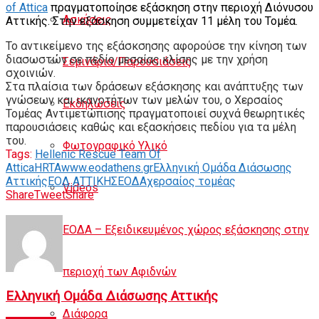
of Attica
πραγματοποίησε εξάσκηση στην περιοχή Διόνυσου
Ασκήσεις
Αττικής. Στην εξάσκηση συμμετείχαν 11 μέλη του Τομέα.
Το αντικείμενο της εξάσκσησης αφορούσε την κίνηση των
διασωστών σε πεδίο μεσαίας κλίσης με την χρήση
Σεμινάρια/Παρουσιάσεις
σχοινιών.
Στα πλαίσια των δράσεων εξάσκησης και ανάπτυξης των
γνώσεων και ικανοτήτων των μελών του, ο Χερσαίος
Εκδηλώσεις
Τομέας Αντιμετώπισης πραγματοποιεί συχνά θεωρητικές
παρουσιάσεις καθώς και εξασκήσεις πεδίου για τα μέλη
του.
Φωτογραφικό Υλικό
Tags:
Hellenic Rescue Team Of
Attica
HRTA
www.eodathens.gr
Ελληνική Ομάδα Διάσωσης
Αττικής
ΕΟΔ ΑΤΤΙΚΗΣ
ΕΟΔΑ
χερσαίος τομέας
Videos
Share
Tweet
Share
ΕΟΔΑ – Εξειδικευμένος χώρος εξάσκησης στην
περιοχή των Αφιδνών
Ελληνική Ομάδα Διάσωσης Αττικής
Διάφορα