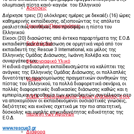
ολυμπιακή πίστα κανό-καγιάκ του Ελληνικού
Ασκήσεις
Διήρκησε τρεις (3) ολόκληρες ημέρες με δεκαέξι (16) ώρες
καθημερινής εκπαίδευσης, αξιοποιώντας τις απόλυτα
Σεμινάρια/Παρουσιάσεις
ρεαλιστικές συνθήκες που προσφέρει η πίστα του
Ελληνικού.
Είκοσι (20) διασώστες από έντεκα παραρτήματα της Ε.Ο.Δ
Εκδηλώσεις
εκπαιδεύτηκαν στη διάσωση σε ορμητικά νερά από τον
εκπαιδευτή της Rescue 3 International, και μέλος της
Ελληνικής Ομάδας Διάσωσης, Ιωάννη Χολέβα και τους
συνεργάτες του.
Φωτογραφικό Υλικό
Η ειδικά σχεδιασμένη εκπαίδευση,ώστε να καλύπτει της
ανάγκες της Ελληνικής Ομάδας Διάσωσης, οι πολλαπλές
δυνατότητες προσομοίωσης πραγματικών συνθηκών της
Videos
πίστας του Ελληνικού, τα πολλά διαφορετικά σενάρια, οι
πολλές διαφορετικές διαδικασίες διάσωσης καθώς και η
εμπειρία και η προθυμία των εκπαιδευτών συντέλεσαν στο
ΕΟΔΑ – Εξειδικευμένος χώρος εξάσκησης στην
να αποκομίσουν οι εκπαιδευόμενοι ουσιαστικές γνώσεις,
δεξιότητες και εικόνες σχετικά με την πιο απαιτητική,
δύσκολης και υψηλής επικινδυνότητας ειδικότητας της
περιοχή των Αφιδνών
Ε.Ο.Δ.
www.rescue3.gr
Διάφορα