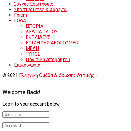
Συχνές Ερωτήσεις
Υποστηρικτές & Χορηγοί
Forum
ΕΟΔA
ΙΣΤΟΡΙΑ
ΔΕΛΤΙΑ ΤΥΠΟΥ
ΕΚΠΑΙΔΕΥΣΗ
ΕΠΙΧΕΙΡΗΣΙΑΚΟΙ ΤΟΜΕΙΣ
ΜΕΛΗ
ΤΥΠΟΣ
Πολιτική Απορρήτου
Eπικοινωνία
© 2021
Ελληνική Ομάδα Διάσωσης Αττικής
-
Shortcode
Κατασκευή eshop
+ Δημιουργία Ιστοσελιδων
Welcome Back!
Login to your account below