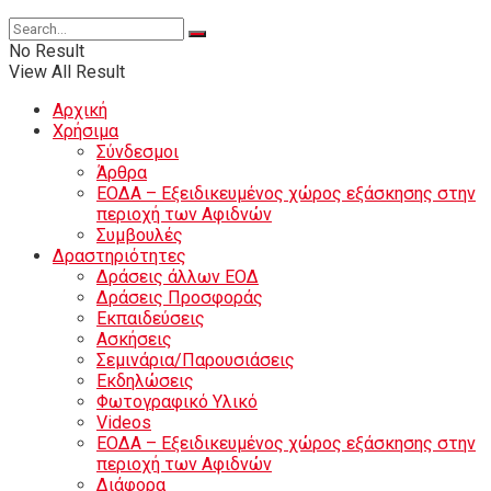
No Result
View All Result
Αρχική
Χρήσιμα
Σύνδεσμοι
Άρθρα
ΕΟΔΑ – Εξειδικευμένος χώρος εξάσκησης στην
περιοχή των Αφιδνών
Συμβουλές
Δραστηριότητες
Δράσεις άλλων ΕΟΔ
Δράσεις Προσφοράς
Εκπαιδεύσεις
Ασκήσεις
Σεμινάρια/Παρουσιάσεις
Εκδηλώσεις
Φωτογραφικό Υλικό
Videos
ΕΟΔΑ – Εξειδικευμένος χώρος εξάσκησης στην
περιοχή των Αφιδνών
Διάφορα