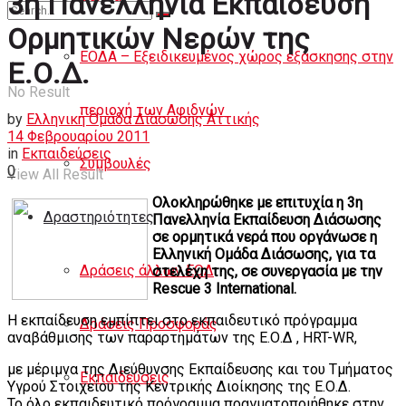
3η Πανελλήνια Εκπαίδευση
Άρθρα
Ορμητικών Νερών της
ΕΟΔΑ – Εξειδικευμένος χώρος εξάσκησης στην
Ε.Ο.Δ.
No Result
περιοχή των Αφιδνών
by
Ελληνική Ομάδα Διάσωσης Αττικής
14 Φεβρουαρίου 2011
in
Εκπαιδεύσεις
Συμβουλές
0
View All Result
Ολοκληρώθηκε με επιτυχία η 3η
Δραστηριότητες
Πανελληνία Εκπαίδευση Διάσωσης
σε ορμητικά νερά που οργάνωσε η
Ελληνική Ομάδα Διάσωσης, για τα
Δράσεις άλλων ΕΟΔ
στελέχη της, σε συνεργασία με την
Rescue 3 International.
Η εκπαίδευση εμπίπτει στο εκπαιδευτικό πρόγραμμα
Δράσεις Προσφοράς
αναβάθμισης των παραρτημάτων της Ε.Ο.Δ , HRT-WR,
με μέριμνα της Διεύθυνσης Εκπαίδευσης και του Τμήματος
Εκπαιδεύσεις
Υγρού Στοιχείου της Κεντρικής Διοίκησης της Ε.Ο.Δ.
Το όλο εκπαιδευτικό πρόγραμμα πραγματοποιήθηκε στην