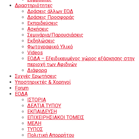
Δραστηριότητες
Δράσεις άλλων ΕΟΔ
Δράσεις Προσφοράς
Εκπαιδεύσεις
Ασκήσεις
Σεμινάρια/Παρουσιάσεις
Εκδηλώσεις
Φωτογραφικό Υλικό
Videos
ΕΟΔΑ – Εξειδικευμένος χώρος εξάσκησης στην
περιοχή των Αφιδνών
Διάφορα
Συχνές Ερωτήσεις
Υποστηρικτές & Χορηγοί
Forum
ΕΟΔA
ΙΣΤΟΡΙΑ
ΔΕΛΤΙΑ ΤΥΠΟΥ
ΕΚΠΑΙΔΕΥΣΗ
ΕΠΙΧΕΙΡΗΣΙΑΚΟΙ ΤΟΜΕΙΣ
ΜΕΛΗ
ΤΥΠΟΣ
Πολιτική Απορρήτου