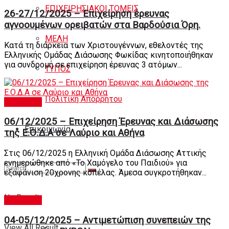
ΕΠΙΧΕΙΡΗΣΙΑΚΟΙ ΤΟΜΕΙΣ
26-27/12/2025 – Eπιχείρηση έρευνας
αγνοουμένων ορειβατών στα Βαρδούσια Όρη.
ΜΕΛΗ
Κατά τη διάρκεια των Χριστουγέννων, εθελοντές της
Ελληνικής Ομάδας Διάσωσης Φωκίδας κινητοποιήθηκαν
για συνδρομή σε επιχείρηση έρευνας 3 ατόμων...
ΤΥΠΟΣ
Πολιτική Απορρήτου
newsroom
06/12/2025 – Επιχείρηση Έρευνας και Διάσωσης
Eπικοινωνία
της Ε.Ο.Δ.Α σε Λαύριο και Αθήνα
Στις 06/12/2025 η Ελληνική Ομάδα Διάσωσης Αττικής
ενημερώθηκε από «Το Χαμόγελο του Παιδιού» για
εξαφάνιση 20χρονης κοπέλας. Άμεσα συγκροτήθηκαν...
No Result
newsroom
04-05/12/2025 – Αντιμετώπιση συνεπειών της
View All Result