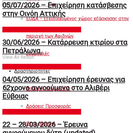
Άρθρα
05/07/2026 – Επιχείρηση κατάσβεσης
στην Οινόη Αττικής
ΕΟΔΑ – Εξειδικευμένος χώρος εξάσκησης στην
Επιχειρήσεις Ερευνας και Διάσωσης
No Result
περιοχή των Αφιδνών
30/06/2026 – Κατάρρευση κτιρίου στα
Πετράλωνα.
Συμβουλές
View All Result
Επιχειρήσεις Ερευνας και Διάσωσης
Δραστηριότητες
04/05/2026 – Επιχείρηση έρευνας για
62χρονο αγνοούμενο στο Αλιβέρι
Δράσεις άλλων ΕΟΔ
Εύβοιας
Δράσεις Προσφοράς
Επιχειρήσεις Ερευνας και Διάσωσης
22 – 28/03/2026 – Έρευνα
Εκπαιδεύσεις