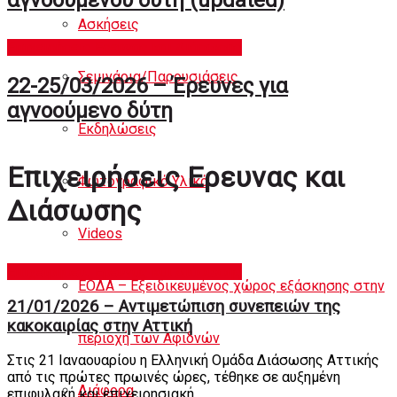
αγνοούμενου δύτη (updated)
Ασκήσεις
Επιχειρήσεις Ερευνας και Διάσωσης
Σεμινάρια/Παρουσιάσεις
22-25/03/2026 – Έρευνες για
αγνοούμενο δύτη
Εκδηλώσεις
Επιχειρήσεις Ερευνας και
Φωτογραφικό Υλικό
Διάσωσης
Videos
Επιχειρήσεις Ερευνας και Διάσωσης
ΕΟΔΑ – Εξειδικευμένος χώρος εξάσκησης στην
21/01/2026 – Αντιμετώπιση συνεπειών της
κακοκαιρίας στην Αττική
περιοχή των Αφιδνών
Στις 21 Ιαναουαρίου η Ελληνική Ομάδα Διάσωσης Αττικής
από τις πρώτες πρωινές ώρες, τέθηκε σε αυξημένη
Διάφορα
επιφυλακή και επιχειρησιακή...