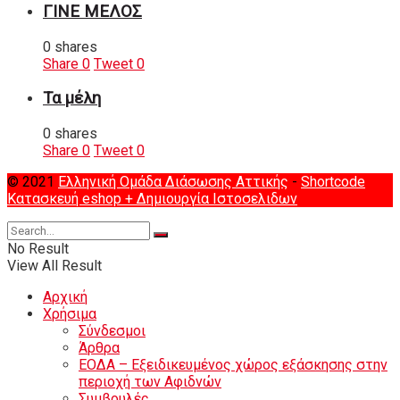
ΓΙΝΕ ΜΕΛΟΣ
0 shares
Share
0
Tweet
0
Τα μέλη
0 shares
Share
0
Tweet
0
© 2021
Ελληνική Ομάδα Διάσωσης Αττικής
-
Shortcode
Κατασκευή eshop
+ Δημιουργία Ιστοσελιδων
No Result
View All Result
Αρχική
Χρήσιμα
Σύνδεσμοι
Άρθρα
ΕΟΔΑ – Εξειδικευμένος χώρος εξάσκησης στην
περιοχή των Αφιδνών
Συμβουλές