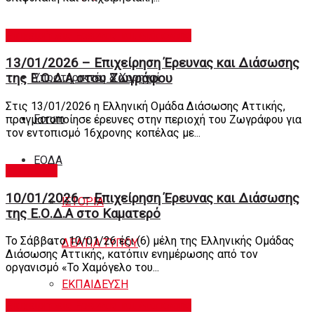
Επιχειρήσεις Ερευνας και Διάσωσης
Συχνές Ερωτήσεις
13/01/2026 – Επιχείρηση Έρευνας και Διάσωσης
Υποστηρικτές & Χορηγοί
της Ε.Ο.Δ.Α στου Ζωγράφου
Στις 13/01/2026 η Ελληνική Ομάδα Διάσωσης Αττικής,
Forum
πραγματοποίησε έρευνες στην περιοχή του Ζωγράφου για
τον εντοπισμό 16χρονης κοπέλας με...
ΕΟΔA
newsroom
10/01/2026 – Επιχείρηση Έρευνας και Διάσωσης
ΙΣΤΟΡΙΑ
της Ε.Ο.Δ.Α στο Καματερό
Το Σάββατο 10/01/26 έξι (6) μέλη της Ελληνικής Ομάδας
ΔΕΛΤΙΑ ΤΥΠΟΥ
Διάσωσης Αττικής, κατόπιν ενημέρωσης από τον
οργανισμό «Το Χαμόγελο του...
ΕΚΠΑΙΔΕΥΣΗ
Επιχειρήσεις Ερευνας και Διάσωσης