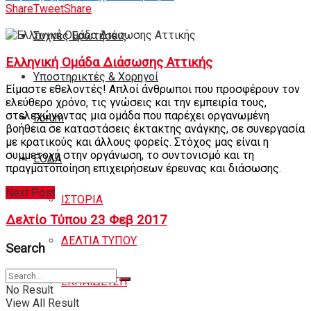
Share
Tweet
Share
Συχνές Ερωτήσεις
Ελληνική Ομάδα Διάσωσης Αττικής
Υποστηρικτές & Χορηγοί
Είμαστε εθελοντές! Απλοί άνθρωποι που προσφέρουν τον
ελεύθερο χρόνο, τις γνώσεις και την εμπειρία τους,
στελεχώνοντας μια ομάδα που παρέχει οργανωμένη
Forum
βοήθεια σε καταστάσεις έκτακτης ανάγκης, σε συνεργασία
με κρατικούς και άλλους φορείς. Στόχος μας είναι η
συμμετοχή στην οργάνωση, το συντονισμό και τη
ΕΟΔA
πραγματοποίηση επιχειρήσεων έρευνας και διάσωσης.
Next Post
ΙΣΤΟΡΙΑ
Δελτίο Τύπου 23 Φεβ 2017
ΔΕΛΤΙΑ ΤΥΠΟΥ
Search
ΕΚΠΑΙΔΕΥΣΗ
No Result
View All Result