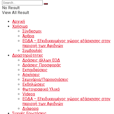
No Result
View All Result
Αρχική
Χρήσιμα
Σύνδεσμοι
Άρθρα
ΕΟΔΑ – Εξειδικευμένος χώρος εξάσκησης στην
περιοχή των Αφιδνών
Συμβουλές
Δραστηριότητες
Δράσεις άλλων ΕΟΔ
Δράσεις Προσφοράς
Εκπαιδεύσεις
Ασκήσεις
Σεμινάρια/Παρουσιάσεις
Εκδηλώσεις
Φωτογραφικό Υλικό
Videos
ΕΟΔΑ – Εξειδικευμένος χώρος εξάσκησης στην
περιοχή των Αφιδνών
Διάφορα
Συχνές Ερωτήσεις