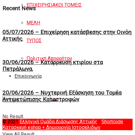
ΕΠΙΧΕΙΡΗΣΙΑΚΟΙ ΤΟΜΕΙΣ
Recent News
ΜΕΛΗ
05/07/2026 – Επιχείρηση κατάσβεσης στην Οινόη
Αττικής
ΤΥΠΟΣ
Πολιτική Απορρήτου
30/06/2026 – Κατάρρευση κτιρίου στα
Πετράλωνα.
Eπικοινωνία
20/06/2026 – Νυχτερινή Eξάσκηση του Tομέα
Αντιμετώπισης Καταστροφών
No Result
© 2021
Ελληνική Ομάδα Διάσωσης Αττικής
-
Shortcode
Κατασκευή eshop
+ Δημιουργία Ιστοσελιδων
View All Result