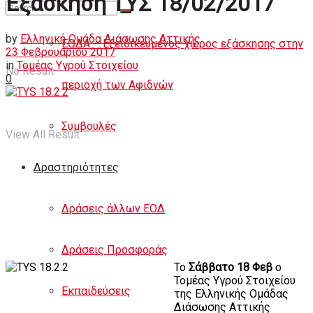
Εξάσκηση ΤΥΣ 18/02/2017
Άρθρα
by
Ελληνική Ομάδα Διάσωσης Αττικής
ΕΟΔΑ – Εξειδικευμένος χώρος εξάσκησης στην
23 Φεβρουαρίου 2017
in
Τομέας Υγρού Στοιχείου
No Result
0
περιοχή των Αφιδνών
Συμβουλές
View All Result
Δραστηριότητες
Δράσεις άλλων ΕΟΔ
Δράσεις Προσφοράς
Το
Σάββατο 18 Φεβ
ο
Τομέας Υγρού Στοιχείου
Εκπαιδεύσεις
της Ελληνικής Ομάδας
Διάσωσης Αττικής