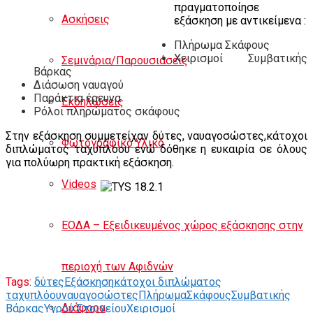
πραγματοποίησε
Ασκήσεις
εξάσκηση με αντικείμενα :
Πλήρωμα Σκάφους
Χειρισμοί Συμβατικής
Σεμινάρια/Παρουσιάσεις
Βάρκας
Διάσωση ναυαγού
Παράκτια έρευνα
Εκδηλώσεις
Ρόλοι πληρώματος σκάφους
Στην εξάσκηση συμμετείχαν δύτες, ναυαγοσώστες,κάτοχοι
Φωτογραφικό Υλικό
διπλώματος ταχυπλόου ενώ δόθηκε η ευκαιρία σε όλους
για πολύωρη πρακτική εξάσκηση.
Videos
ΕΟΔΑ – Εξειδικευμένος χώρος εξάσκησης στην
περιοχή των Αφιδνών
Tags:
δύτες
Εξάσκηση
κάτοχοι διπλώματος
ταχυπλόου
ναυαγοσώστες
Πλήρωμα
Σκάφους
Συμβατικής
Διάφορα
Βάρκας
Υγρού Στοιχείου
Χειρισμοί