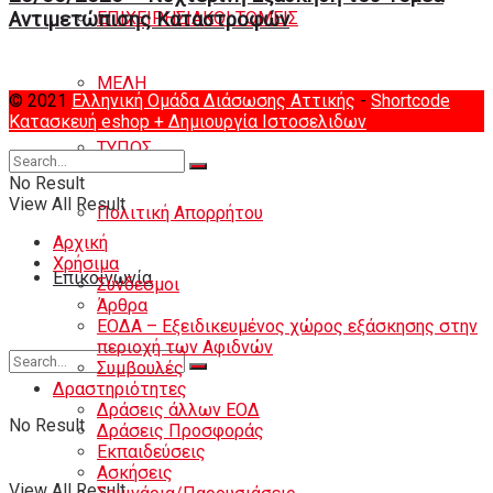
Αντιμετώπισης Καταστροφών
ΕΠΙΧΕΙΡΗΣΙΑΚΟΙ ΤΟΜΕΙΣ
ΜΕΛΗ
© 2021
Ελληνική Ομάδα Διάσωσης Αττικής
-
Shortcode
Κατασκευή eshop
+ Δημιουργία Ιστοσελιδων
ΤΥΠΟΣ
No Result
View All Result
Πολιτική Απορρήτου
Αρχική
Χρήσιμα
Eπικοινωνία
Σύνδεσμοι
Άρθρα
ΕΟΔΑ – Εξειδικευμένος χώρος εξάσκησης στην
περιοχή των Αφιδνών
Συμβουλές
Δραστηριότητες
Δράσεις άλλων ΕΟΔ
No Result
Δράσεις Προσφοράς
Εκπαιδεύσεις
Ασκήσεις
View All Result