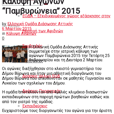
Κάλυψη Αγώνων
Άρθρα
“Παμβυρώνεια” 2015
ΕΟΔΑ – Εξειδικευμένος χώρος εξάσκησης στην
by
Ελληνική Ομάδα Διάσωσης Αττικής
No Result
6 Μαρτίου 2015
περιοχή των Αφιδνών
in
Κάλυψη Αγώνων
0
Συμβουλές
Η Ελληνική Ομάδα Διάσωσης Αττικής
View All Result
συμμετείχε στην ιατρική κάλυψη των
αγώνων Παμβυρώνεια 2015 την Τετάρτη 25
Φεβρουαρίου και τη Δευτέρα 2 Μαρτίου.
Δραστηριότητες
Οι αγώνες διεξήχθησαν στο κλειστό γυμναστήριο του
Δήμου Βύρωνα και ήταν μια αθλητική διοργάνωση του
Δράσεις άλλων ΕΟΔ
Δήμου Βύρωνα που απευθυνόταν σε μαθητές Γυμνασίου και
Λυκείου των σχολείων του Δήμου.
Δράσεις Προσφοράς
Η ομάδα αποτελούνταν από 4μελές κλιμάκιο διασωστών
εκπαιδευμένων στη παροχή πρώτων βοηθειών καθώς και
από τον γιατρό της ομάδας.
Εκπαιδεύσεις
Ευχαριστούμε τους διοργανωτές του αγώνα για την άριστη