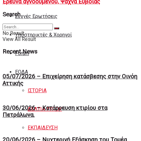
Έρευνα αγνοούμενου, Ψαχνά Ευβοίας
Search
Συχνές Ερωτήσεις
No Result
Υποστηρικτές & Χορηγοί
View All Result
Recent News
Forum
ΕΟΔA
05/07/2026 – Επιχείρηση κατάσβεσης στην Οινόη
Αττικής
ΙΣΤΟΡΙΑ
30/06/2026 – Κατάρρευση κτιρίου στα
ΔΕΛΤΙΑ ΤΥΠΟΥ
Πετράλωνα.
ΕΚΠΑΙΔΕΥΣΗ
20/06/2026 – Νυχτερινή Eξάσκηση του Tομέα