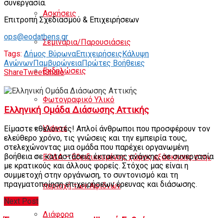
συνεργασία.
Ασκήσεις
Επιτροπή Σχεδιασμού & Επιχειρήσεων
ops@eodathens.gr
Σεμινάρια/Παρουσιάσεις
Tags:
Δήμος Βύρωνα
Επιχειρήσεις
Κάλυψη
Αγώνων
Παμβυρώνεια
Πρώτες Βοήθειες
Εκδηλώσεις
Share
Tweet
Share
Φωτογραφικό Υλικό
Ελληνική Ομάδα Διάσωσης Αττικής
Videos
Είμαστε εθελοντές! Απλοί άνθρωποι που προσφέρουν τον
ελεύθερο χρόνο, τις γνώσεις και την εμπειρία τους,
στελεχώνοντας μια ομάδα που παρέχει οργανωμένη
βοήθεια σε καταστάσεις έκτακτης ανάγκης, σε συνεργασία
ΕΟΔΑ – Εξειδικευμένος χώρος εξάσκησης στην
με κρατικούς και άλλους φορείς. Στόχος μας είναι η
συμμετοχή στην οργάνωση, το συντονισμό και τη
πραγματοποίηση επιχειρήσεων έρευνας και διάσωσης.
περιοχή των Αφιδνών
Next Post
Διάφορα