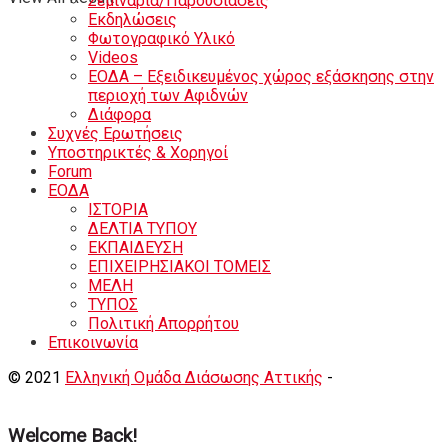
Σεμινάρια/Παρουσιάσεις
Εκδηλώσεις
Φωτογραφικό Υλικό
Videos
ΕΟΔΑ – Εξειδικευμένος χώρος εξάσκησης στην
περιοχή των Αφιδνών
Διάφορα
Συχνές Ερωτήσεις
Υποστηρικτές & Χορηγοί
Forum
ΕΟΔA
ΙΣΤΟΡΙΑ
ΔΕΛΤΙΑ ΤΥΠΟΥ
ΕΚΠΑΙΔΕΥΣΗ
ΕΠΙΧΕΙΡΗΣΙΑΚΟΙ ΤΟΜΕΙΣ
ΜΕΛΗ
ΤΥΠΟΣ
Πολιτική Απορρήτου
Eπικοινωνία
© 2021
Ελληνική Ομάδα Διάσωσης Αττικής
-
Shortcode
Κατασκευή eshop
+ Δημιουργία Ιστοσελιδων
Welcome Back!