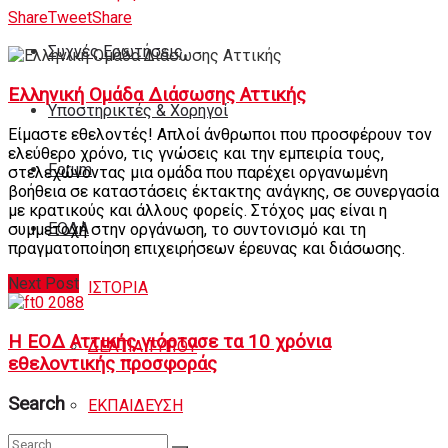
Share
Tweet
Share
Συχνές Ερωτήσεις
Ελληνική Ομάδα Διάσωσης Αττικής
Υποστηρικτές & Χορηγοί
Είμαστε εθελοντές! Απλοί άνθρωποι που προσφέρουν τον
ελεύθερο χρόνο, τις γνώσεις και την εμπειρία τους,
Forum
στελεχώνοντας μια ομάδα που παρέχει οργανωμένη
βοήθεια σε καταστάσεις έκτακτης ανάγκης, σε συνεργασία
με κρατικούς και άλλους φορείς. Στόχος μας είναι η
ΕΟΔA
συμμετοχή στην οργάνωση, το συντονισμό και τη
πραγματοποίηση επιχειρήσεων έρευνας και διάσωσης.
Next Post
ΙΣΤΟΡΙΑ
Η ΕΟΔ Αττικής γιόρτασε τα 10 χρόνια
ΔΕΛΤΙΑ ΤΥΠΟΥ
εθελοντικής προσφοράς
Search
ΕΚΠΑΙΔΕΥΣΗ