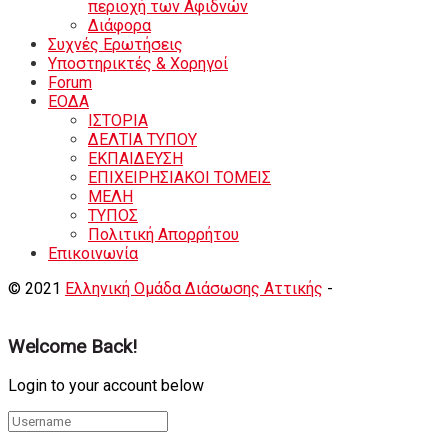
περιοχή των Αφιδνών
Διάφορα
Συχνές Ερωτήσεις
Υποστηρικτές & Χορηγοί
Forum
ΕΟΔA
ΙΣΤΟΡΙΑ
ΔΕΛΤΙΑ ΤΥΠΟΥ
ΕΚΠΑΙΔΕΥΣΗ
ΕΠΙΧΕΙΡΗΣΙΑΚΟΙ ΤΟΜΕΙΣ
ΜΕΛΗ
ΤΥΠΟΣ
Πολιτική Απορρήτου
Eπικοινωνία
© 2021
Ελληνική Ομάδα Διάσωσης Αττικής
-
Shortcode
Κατασκευή eshop
+ Δημιουργία Ιστοσελιδων
Welcome Back!
Login to your account below