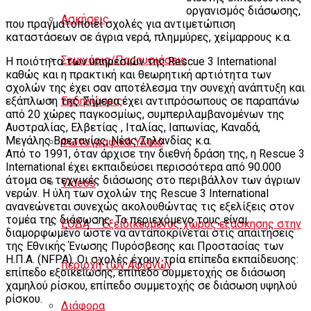
οργανισμός διάσωσης,
Ασκήσεις
που πραγματοποιεί σχολές για αντιμετώπιση
καταστάσεων σε άγρια νερά, πλημμύρες, χείμαρρους κ.α.
Σεμινάρια/Παρουσιάσεις
Η ποιότητα των υπηρεσιών της Rescue 3 International
καθώς και η πρακτική και θεωρητική αρτιότητα των
σχολών της έχει σαν αποτέλεσμα την συνεχή ανάπτυξη και
Εκδηλώσεις
εξάπλωση της. Σήμερα έχει αντιπρόσωπους σε παραπάνω
από 20 χώρες παγκοσμίως, συμπεριλαμβανομένων της
Αυστραλίας, Ελβετίας , Ιταλίας, Ιαπωνίας, Καναδά,
Μεγάλης Βρετανίας, Νέας Ζηλανδίας κ.α.
Φωτογραφικό Υλικό
Από το 1991, όταν άρχισε την διεθνή δράση της, η Rescue 3
International έχει εκπαιδεύσει περισσότερα από 90.000
άτομα σε τεχνικές διάσωσης στο περιβάλλον των άγριων
Videos
νερών. Η ύλη των σχολών της Rescue 3 International
ανανεώνεται συνεχώς ακολουθώντας τις εξελίξεις στον
τομέα της διάσωσης. Το περιεχόμενο τους είναι
ΕΟΔΑ – Εξειδικευμένος χώρος εξάσκησης στην
διαμορφωμένο ώστε να ανταποκρίνεται στις απαιτήσεις
της Εθνικής Ένωσης Πυρόσβεσης και Προστασίας των
Η.Π.Α. (NFPA). Οι σχολές έχουν τρία επίπεδα εκπαίδευσης:
περιοχή των Αφιδνών
επίπεδο εξοικείωσης, επίπεδο συμμετοχής σε διάσωση
χαμηλού ρίσκου, επίπεδο συμμετοχής σε διάσωση υψηλού
ρίσκου.
Διάφορα