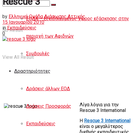
Rescue 3
Άρθρα
by
Ελληνική Ομάδα Διάσωσης Αττικής
ΕΟΔΑ – Εξειδικευμένος χώρος εξάσκησης στην
15 Ιανουαρίου 2010
in
Εκπαιδεύσεις
No Result
0
περιοχή των Αφιδνών
Συμβουλές
View All Result
Δραστηριότητες
Δράσεις άλλων ΕΟΔ
Λίγα λόγια για την
Δράσεις Προσφοράς
Rescue 3 International
Η
Rescue 3 International
Εκπαιδεύσεις
είναι ο μεγαλύτερος
διεθνής εκπαιδευτικός