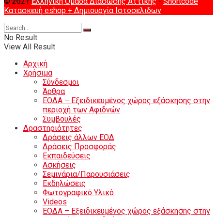
© 2021
Ελληνική Ομάδα Διάσωσης Αττικής
-
Shortcode
Κατασκευή eshop
+ Δημιουργία Ιστοσελιδων
No Result
View All Result
Αρχική
Χρήσιμα
Σύνδεσμοι
Άρθρα
ΕΟΔΑ – Εξειδικευμένος χώρος εξάσκησης στην
περιοχή των Αφιδνών
Συμβουλές
Δραστηριότητες
Δράσεις άλλων ΕΟΔ
Δράσεις Προσφοράς
Εκπαιδεύσεις
Ασκήσεις
Σεμινάρια/Παρουσιάσεις
Εκδηλώσεις
Φωτογραφικό Υλικό
Videos
ΕΟΔΑ – Εξειδικευμένος χώρος εξάσκησης στην