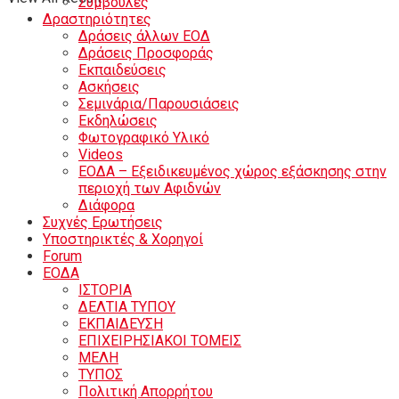
Συμβουλές
Δραστηριότητες
Δράσεις άλλων ΕΟΔ
Δράσεις Προσφοράς
Εκπαιδεύσεις
Ασκήσεις
Σεμινάρια/Παρουσιάσεις
Εκδηλώσεις
Φωτογραφικό Υλικό
Videos
ΕΟΔΑ – Εξειδικευμένος χώρος εξάσκησης στην
περιοχή των Αφιδνών
Διάφορα
Συχνές Ερωτήσεις
Υποστηρικτές & Χορηγοί
Forum
ΕΟΔA
ΙΣΤΟΡΙΑ
ΔΕΛΤΙΑ ΤΥΠΟΥ
ΕΚΠΑΙΔΕΥΣΗ
ΕΠΙΧΕΙΡΗΣΙΑΚΟΙ ΤΟΜΕΙΣ
ΜΕΛΗ
ΤΥΠΟΣ
Πολιτική Απορρήτου