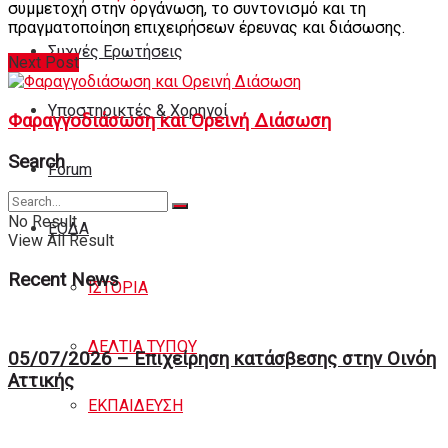
συμμετοχή στην οργάνωση, το συντονισμό και τη
πραγματοποίηση επιχειρήσεων έρευνας και διάσωσης.
Συχνές Ερωτήσεις
Next Post
Υποστηρικτές & Χορηγοί
Φαραγγοδιάσωση και Ορεινή Διάσωση
Search
Forum
No Result
ΕΟΔA
View All Result
Recent News
ΙΣΤΟΡΙΑ
ΔΕΛΤΙΑ ΤΥΠΟΥ
05/07/2026 – Επιχείρηση κατάσβεσης στην Οινόη
Αττικής
ΕΚΠΑΙΔΕΥΣΗ