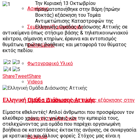
Την Κυριακή 13 Οκτωβρίου
Ασκήσεις
πραγματοποιήθηκε στην Βάρη (πρώην
Βοκτάς) εξάσκηση του Τομέα
Αντιμετώπισης Καταστροφών της
Ελληνικής Ομάδας Διάσωσης Αττικής σε
Σεμινάρια/Παρουσιάσεις
αντικείμενα όπως στήσιμο βάσης & τηλεπικοινωνιακού
κέντρου, σήμανση κτηρίων, έρευνα και εντοπισμός
θυμάτων, πρώτες βοήθειες και μεταφορά του θύματος
Εκδηλώσεις
εκτός πεδίου.
Φωτογραφικό Υλικό
Share
Tweet
Share
Videos
Ελληνική Ομάδα Διάσωσης Αττικής
ΕΟΔΑ – Εξειδικευμένος χώρος εξάσκησης στην
Είμαστε εθελοντές! Απλοί άνθρωποι που προσφέρουν τον
ελεύθερο χρόνο, τις γνώσεις και την εμπειρία τους,
περιοχή των Αφιδνών
στελεχώνοντας μια ομάδα που παρέχει οργανωμένη
βοήθεια σε καταστάσεις έκτακτης ανάγκης, σε συνεργασία
με κρατικούς και άλλους φορείς. Στόχος μας είναι η
Διάφορα