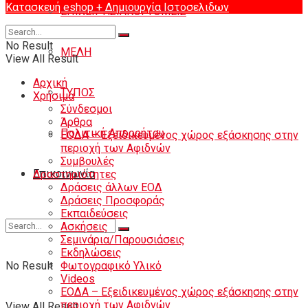
Κατασκευή eshop
+ Δημιουργία Ιστοσελιδων
ΕΠΙΧΕΙΡΗΣΙΑΚΟΙ ΤΟΜΕΙΣ
No Result
ΜΕΛΗ
View All Result
Αρχική
ΤΥΠΟΣ
Χρήσιμα
Σύνδεσμοι
Άρθρα
Πολιτική Απορρήτου
ΕΟΔΑ – Εξειδικευμένος χώρος εξάσκησης στην
περιοχή των Αφιδνών
Συμβουλές
Eπικοινωνία
Δραστηριότητες
Δράσεις άλλων ΕΟΔ
Δράσεις Προσφοράς
Εκπαιδεύσεις
Ασκήσεις
Σεμινάρια/Παρουσιάσεις
Εκδηλώσεις
No Result
Φωτογραφικό Υλικό
Videos
ΕΟΔΑ – Εξειδικευμένος χώρος εξάσκησης στην
περιοχή των Αφιδνών
View All Result