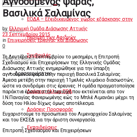
Αγνοούμενος ψαράς,
Άρθρα
Βασιλικά Σαλαμίνας
ΕΟΔΑ – Εξειδικευμένος χώρος εξάσκησης στην
by
Ελληνική Ομάδα Διάσωσης Αττικής
No Result
23 Σεπτεμβρίου 2015
περιοχή των Αφιδνών
in
Επιχειρήσεις Ερευνας και Διάσωσης
0
Συμβουλές
Τη Δευτέρα 21 Σεπτεμβρίου το μεσημέρι, η Επιτροπή
View All Result
Σχεδιασμού και Επιχειρήσεων της Ελληνικής Ομάδας
Διάσωσης Αττικής ενημερώθηκε για την ύπαρξη
Δραστηριότητες
αγνοούμενου ψαρά στην περιοχή Βασιλικά Σαλαμίνας.
Άμεσα μετέβη στην περιοχή 11μελές κλιμάκιο διασωστών,
ώστε να συνδράμει στις έρευνες. Η ομάδα πραγματοποίησε
Δράσεις άλλων ΕΟΔ
παράκτια έρευνα στην περιοχή που εκτείνεται απο τον
Ι.Ν.Παναγίας Φανερωμένης εώς το Μπλέ Λιμανάκι μέχρι τη
δύση του Ηλίου δίχως όμως αποτέλεσμα.
Δράσεις Προσφοράς
Ευχαριστούμε το προσωπικό του Λιμεναρχείου Σαλαμίνας
και του ΕΚΣΕΔ για την άριστη συνεργασία.
Εκπαιδεύσεις
Επιτροπή Σχεδιασμού και Επιχειρήσεων