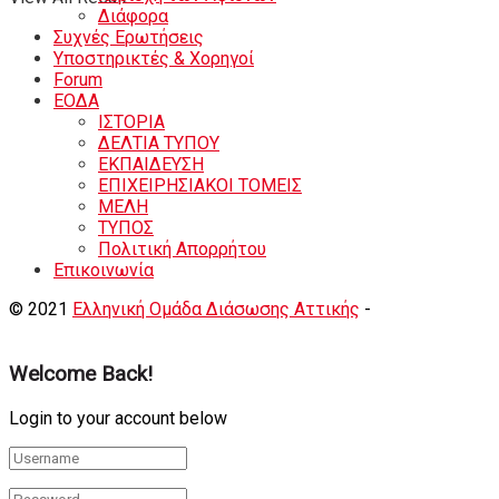
Διάφορα
Συχνές Ερωτήσεις
Υποστηρικτές & Χορηγοί
Forum
ΕΟΔA
ΙΣΤΟΡΙΑ
ΔΕΛΤΙΑ ΤΥΠΟΥ
ΕΚΠΑΙΔΕΥΣΗ
ΕΠΙΧΕΙΡΗΣΙΑΚΟΙ ΤΟΜΕΙΣ
ΜΕΛΗ
ΤΥΠΟΣ
Πολιτική Απορρήτου
Eπικοινωνία
© 2021
Ελληνική Ομάδα Διάσωσης Αττικής
-
Shortcode
Κατασκευή eshop
+ Δημιουργία Ιστοσελιδων
Welcome Back!
Login to your account below