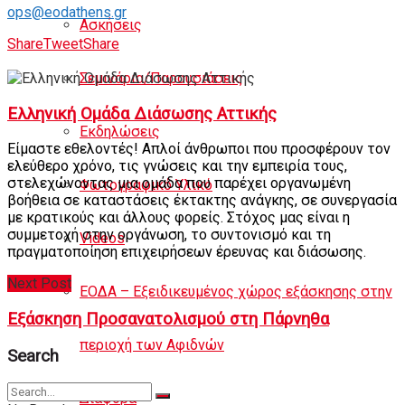
ops@eodathens.gr
Ασκήσεις
Share
Tweet
Share
Σεμινάρια/Παρουσιάσεις
Ελληνική Ομάδα Διάσωσης Αττικής
Εκδηλώσεις
Είμαστε εθελοντές! Απλοί άνθρωποι που προσφέρουν τον
ελεύθερο χρόνο, τις γνώσεις και την εμπειρία τους,
στελεχώνοντας μια ομάδα που παρέχει οργανωμένη
Φωτογραφικό Υλικό
βοήθεια σε καταστάσεις έκτακτης ανάγκης, σε συνεργασία
με κρατικούς και άλλους φορείς. Στόχος μας είναι η
συμμετοχή στην οργάνωση, το συντονισμό και τη
Videos
πραγματοποίηση επιχειρήσεων έρευνας και διάσωσης.
Next Post
ΕΟΔΑ – Εξειδικευμένος χώρος εξάσκησης στην
Εξάσκηση Προσανατολισμού στη Πάρνηθα
περιοχή των Αφιδνών
Search
Διάφορα