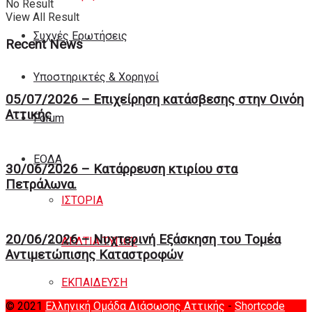
No Result
View All Result
Συχνές Ερωτήσεις
Recent News
Υποστηρικτές & Χορηγοί
05/07/2026 – Επιχείρηση κατάσβεσης στην Οινόη
Αττικής
Forum
ΕΟΔA
30/06/2026 – Κατάρρευση κτιρίου στα
Πετράλωνα.
ΙΣΤΟΡΙΑ
20/06/2026 – Νυχτερινή Eξάσκηση του Tομέα
ΔΕΛΤΙΑ ΤΥΠΟΥ
Αντιμετώπισης Καταστροφών
ΕΚΠΑΙΔΕΥΣΗ
© 2021
Ελληνική Ομάδα Διάσωσης Αττικής
-
Shortcode