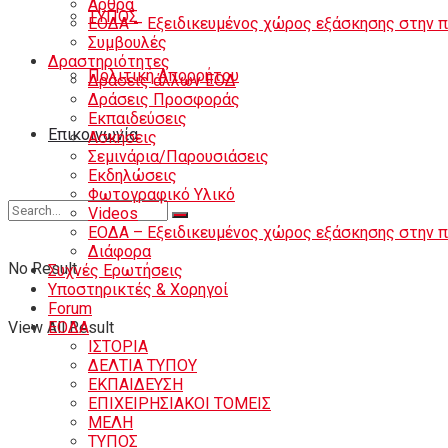
Άρθρα
ΤΥΠΟΣ
ΕΟΔΑ – Εξειδικευμένος χώρος εξάσκησης στην 
Συμβουλές
Δραστηριότητες
Πολιτική Απορρήτου
Δράσεις άλλων ΕΟΔ
Δράσεις Προσφοράς
Εκπαιδεύσεις
Eπικοινωνία
Ασκήσεις
Σεμινάρια/Παρουσιάσεις
Εκδηλώσεις
Φωτογραφικό Υλικό
Videos
ΕΟΔΑ – Εξειδικευμένος χώρος εξάσκησης στην 
Διάφορα
No Result
Συχνές Ερωτήσεις
Υποστηρικτές & Χορηγοί
Forum
View All Result
ΕΟΔA
ΙΣΤΟΡΙΑ
ΔΕΛΤΙΑ ΤΥΠΟΥ
ΕΚΠΑΙΔΕΥΣΗ
ΕΠΙΧΕΙΡΗΣΙΑΚΟΙ ΤΟΜΕΙΣ
ΜΕΛΗ
ΤΥΠΟΣ