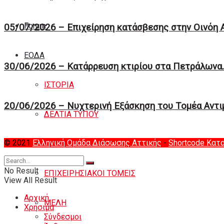
Forum
05/07/2026 – Επιχείρηση κατάσβεσης στην Οινόη 
ΕΟΔA
30/06/2026 – Κατάρρευση κτιρίου στα Πετράλωνα.
ΙΣΤΟΡΙΑ
20/06/2026 – Νυχτερινή Eξάσκηση του Tομέα Αντ
ΔΕΛΤΙΑ ΤΥΠΟΥ
© 2021
Ελληνική Ομάδα Διάσωσης Αττικής
-
Shortcode Κατ
ΕΚΠΑΙΔΕΥΣΗ
No Result
ΕΠΙΧΕΙΡΗΣΙΑΚΟΙ ΤΟΜΕΙΣ
View All Result
Αρχική
ΜΕΛΗ
Χρήσιμα
Σύνδεσμοι