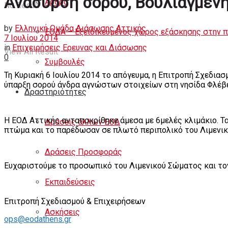
Ανάσυρση σορού, Βουλιαγμέν
Άρθρα
No Result
by
Ελληνική Ομάδα Διάσωσης Αττικής
ΕΟΔΑ – Εξειδικευμένος χώρος εξάσκησης στην 
7 Ιουλίου 2014
in
Επιχειρήσεις Ερευνας και Διάσωσης
View All Result
0
Συμβουλές
Τη Κυριακή 6 Ιουλίου 2014 το απόγευμα, η Επιτροπή Σχεδι
ύπαρξη σορού άνδρα αγνώστων στοιχείων στη νησίδα Φλέβ
Δραστηριότητες
Η ΕΟΔ Αττικής ανταποκρίθηκε άμεσα με 6μελές κλιμάκιο. Τ
Δράσεις άλλων ΕΟΔ
πτώμα και το παρέδωσαν σε πλωτό περιπολικό του Λιμενικ
Δράσεις Προσφοράς
Ευχαριστούμε το προσωπικό του Λιμενικού Σώματος και τον
Εκπαιδεύσεις
Επιτροπή Σχεδιασμού & Επιχειρήσεων
Ασκήσεις
ops@eodathens.gr