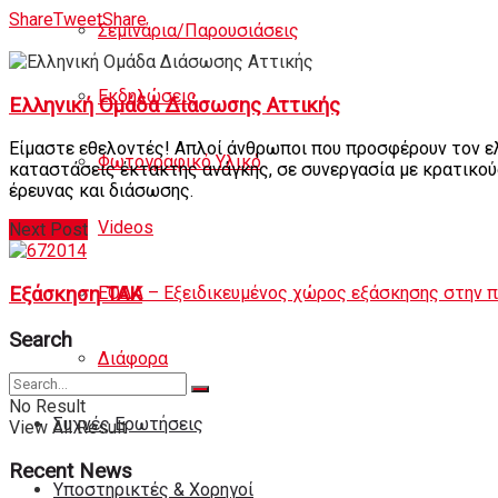
Share
Tweet
Share
Σεμινάρια/Παρουσιάσεις
Εκδηλώσεις
Ελληνική Ομάδα Διάσωσης Αττικής
Είμαστε εθελοντές! Απλοί άνθρωποι που προσφέρουν τον ελ
Φωτογραφικό Υλικό
καταστάσεις έκτακτης ανάγκης, σε συνεργασία με κρατικού
έρευνας και διάσωσης.
Videos
Next Post
ΕΟΔΑ – Εξειδικευμένος χώρος εξάσκησης στην 
Εξάσκηση ΤΑΚ
Search
Διάφορα
No Result
Συχνές Ερωτήσεις
View All Result
Recent News
Υποστηρικτές & Χορηγοί