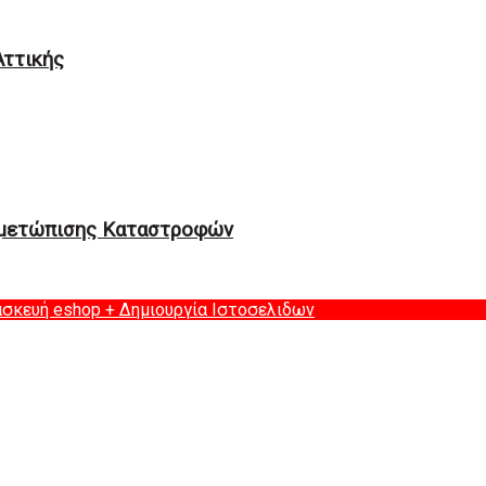
Αττικής
ιμετώπισης Καταστροφών
ασκευή eshop
+ Δημιουργία Ιστοσελιδων