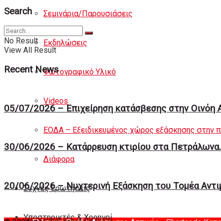
Search
Σεμινάρια/Παρουσιάσεις
No Result
Εκδηλώσεις
View All Result
Recent News
Φωτογραφικό Υλικό
Videos
05/07/2026 – Επιχείρηση κατάσβεσης στην Οινόη 
ΕΟΔΑ – Εξειδικευμένος χώρος εξάσκησης στην 
30/06/2026 – Κατάρρευση κτιρίου στα Πετράλωνα.
Διάφορα
20/06/2026 – Νυχτερινή Eξάσκηση του Tομέα Αντ
Συχνές Ερωτήσεις
Υποστηρικτές & Χορηγοί