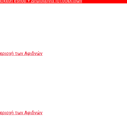
ασκευή eshop
+ Δημιουργία Ιστοσελιδων
περιοχή των Αφιδνών
περιοχή των Αφιδνών