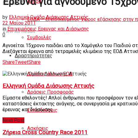
Έρευνα για αγνοούμενο 15χρο
Άρθρα
No Result
by
Ελληνική Ομάδα Διάσωσης Αττικής
ΕΟΔΑ – Εξειδικευμένος χώρος εξάσκησης στην 
22 Μαΐου 2011
in
Επιχειρήσεις Ερευνας και Διάσωσης
View All Result
0
Συμβουλές
Αγνοείται 15χρονο παιδάκι από το Χαμόγελο του Παιδιού στ
Διεξάγεται έρευνα από τετραμελές κλιμάκιο της ΕΟΔ Αττικ
Δραστηριότητες
Share
Tweet
Share
Δράσεις άλλων ΕΟΔ
Ελληνική Ομάδα Διάσωσης Αττικής
Δράσεις Προσφοράς
Είμαστε εθελοντές! Απλοί άνθρωποι που προσφέρουν τον ελ
καταστάσεις έκτακτης ανάγκης, σε συνεργασία με κρατικού
έρευνας και διάσωσης.
Εκπαιδεύσεις
Next Post
Ασκήσεις
Ζήρεια Cross Country Race 2011