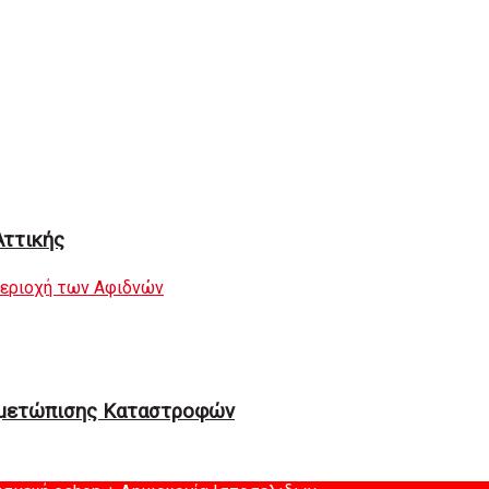
Αττικής
περιοχή των Αφιδνών
ιμετώπισης Καταστροφών