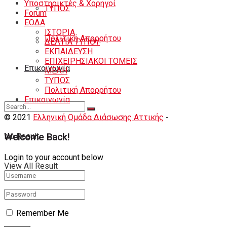
Υποστηρικτές & Χορηγοί
ΤΥΠΟΣ
Forum
ΕΟΔA
ΙΣΤΟΡΙΑ
Πολιτική Απορρήτου
ΔΕΛΤΙΑ ΤΥΠΟΥ
ΕΚΠΑΙΔΕΥΣΗ
ΕΠΙΧΕΙΡΗΣΙΑΚΟΙ ΤΟΜΕΙΣ
Eπικοινωνία
ΜΕΛΗ
ΤΥΠΟΣ
Πολιτική Απορρήτου
Eπικοινωνία
© 2021
Ελληνική Ομάδα Διάσωσης Αττικής
-
Shortcode Κατ
No Result
Welcome Back!
Login to your account below
View All Result
Remember Me