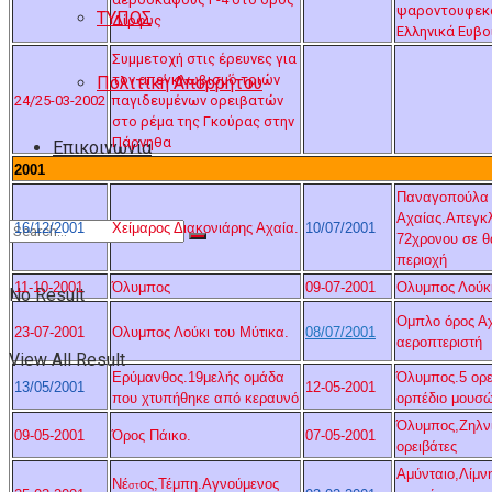
ψαροντουφεκ
ΤΥΠΟΣ
Δίρφυς
Ελληνικά Ευβο
Συμμετοχή στις έρευνες για
τον απεγκλωβισμό τριών
Πολιτική Απορρήτου
24/25-03-2002
παγιδευμένων ορειβατών
στο ρέμα της Γκούρας στην
Πάρνηθα
Eπικοινωνία
2001
Παναγοπούλα
Αχαίας.Απεγκ
16/12/2001
Χείμαρος Διακονιάρης Αχαία.
10/07/2001
72χρονου σε θ
περιοχή
11-10-2001
Όλυμπος
09-07-2001
Ολυμπος Λούκι
No Result
Ομπλο όρος Α
23-07-2001
Ολυμπος Λούκι του Μύτικα.
08/07/2001
αεροπτεριστή
View All Result
Ερύμανθος.19μελής ομάδα
Όλυμπος.5 ορε
13/05/2001
12-05-2001
που χτυπήθηκε από κεραυνό
ορπέδιο μουσ
Όλυμπος,Ζηλν
09-05-2001
Όρος Πάικο.
07-05-2001
ορειβάτες
Αμύνταιο,Λίμν
Νέ
ος,Τέμπη.Αγνούμενος
στ