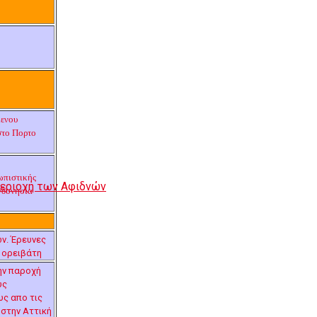
μενου
στο Πορτο
ωπιστικής
περιοχή των Αφιδνών
νδονησία
ν. Έρευνες
 ορειβάτη
ην παροχή
υς
ς απο τις
στην Αττική