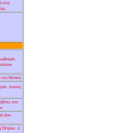
ά στα
ίας
λωβισμός
αλάσια
 του Μύτικα.
χαία. πτώση
ιβάτες στο
ών
ιά.Δύο
η Πετρών. 2